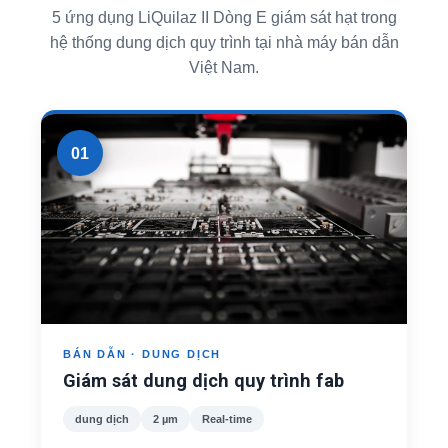
5 ứng dụng LiQuilaz II Dòng E giám sát hạt trong
hệ thống dung dịch quy trình tại nhà máy bán dẫn
Việt Nam.
01
BÁN DẪN · DUNG DỊCH
Giám sát dung dịch quy trình fab
dung dịch
2 µm
Real-time