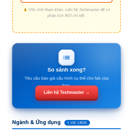
Ước tính tham khảo. Liên hệ Techmaster để có
phân tích ROI chi tiết.
So sánh xong?
Yêu cầu báo giá cấu hình cụ thể cho fab của
bạn.
Liên hệ Techmaster →
Ngành & Ứng dụng
5 USE CASES