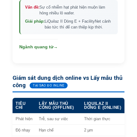
Vấn đề:
Sự cố nhiễm hạt phát hiện muộn làm
hỏng nhiều lô wafer.
Giải pháp:
LiQuilaz II Dòng E + FacilityNet cảnh
báo tức thì để can thiệp kịp thời.
Ngành quang tử
→
Giám sát dung dịch online vs Lấy mẫu thủ
công
TẠI SAO ĐO INLINE
TIÊU
LẤY MẪU THỦ
LIQUILAZ II
CHÍ
CÔNG (OFFLINE)
DÒNG E (ONLINE)
Phát hiện
Trễ, sau sự việc
Thời gian thực
Độ nhạy
Hạn chế
2 µm