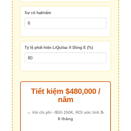
Sự cố hạt/năm
Tỷ lệ phát hiện LiQuilaz II Dòng E (%)
Tiết kiệm $480,000 /
năm
→ Với chi phí ~$50-150K, ROI ước tính
3-
6 tháng