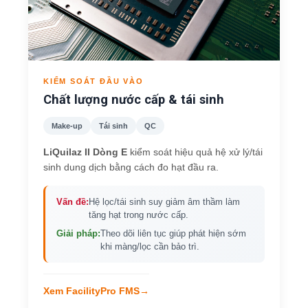
KIỂM SOÁT ĐẦU VÀO
Chất lượng nước cấp & tái sinh
Make-up
Tái sinh
QC
LiQuilaz II Dòng E
kiểm soát hiệu quả hệ xử lý/tái
sinh dung dịch bằng cách đo hạt đầu ra.
Vấn đề:
Hệ lọc/tái sinh suy giảm âm thầm làm
tăng hạt trong nước cấp.
Giải pháp:
Theo dõi liên tục giúp phát hiện sớm
khi màng/lọc cần bảo trì.
Xem FacilityPro FMS
→