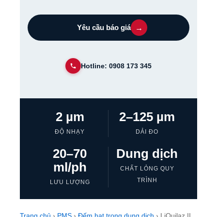
→
Yêu cầu báo giá
Hotline: 0908 173 345
2 µm
2–125 µm
ĐỘ NHẠY
DẢI ĐO
20–70
Dung dịch
ml/ph
CHẤT LỎNG QUY
TRÌNH
LƯU LƯỢNG
Trang chủ
›
PMS
›
Đếm hạt trong dung dịch
› LiQuilaz II