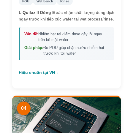
POU
Wet bench
Rinse
LiQuilaz II Dòng E
xác nhận chất lượng dung dịch
ngay trước khi tiếp xúc wafer tại wet process/rinse.
Vấn đề:
Nhiễm hạt tại điểm rinse gây lỗi ngay
trên bề mặt wafer.
Giải pháp:
Đo POU giúp chặn nước nhiễm hạt
trước khi tới wafer.
Hiệu chuẩn tại VN
→
04