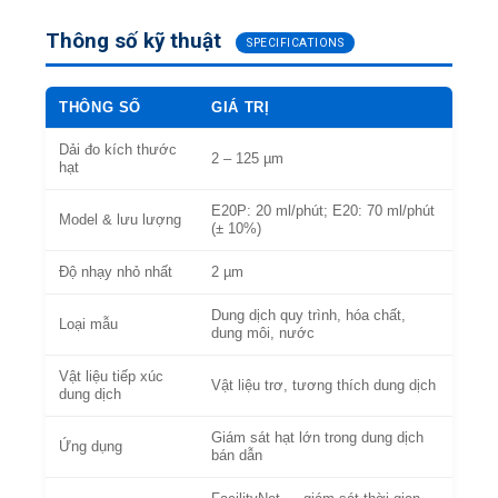
Thông số kỹ thuật
SPECIFICATIONS
THÔNG SỐ
GIÁ TRỊ
Dải đo kích thước
2 – 125 µm
hạt
E20P: 20 ml/phút; E20: 70 ml/phút
Model & lưu lượng
(± 10%)
Độ nhạy nhỏ nhất
2 µm
Dung dịch quy trình, hóa chất,
Loại mẫu
dung môi, nước
Vật liệu tiếp xúc
Vật liệu trơ, tương thích dung dịch
dung dịch
Giám sát hạt lớn trong dung dịch
Ứng dụng
bán dẫn