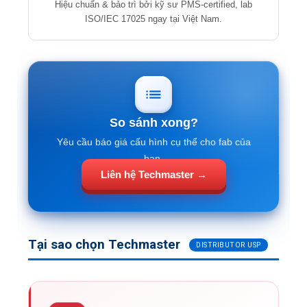
Hiệu chuẩn & bảo trì bởi kỹ sư PMS-certified, lab
ISO/IEC 17025 ngay tại Việt Nam.
So sánh xong?
Yêu cầu báo giá cấu hình cụ thể cho fab của
bạn.
Liên hệ Techmaster →
Tại sao chọn Techmaster
DISTRIBUTOR USP