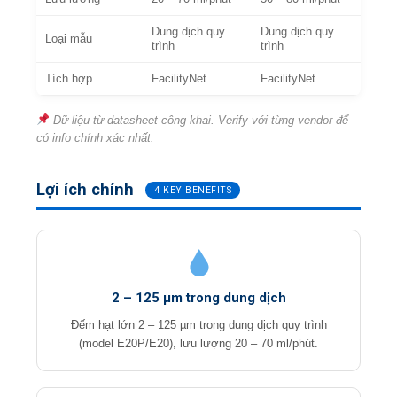
Dung dịch quy
Dung dịch quy
Loại mẫu
trình
trình
Tích hợp
FacilityNet
FacilityNet
Dữ liệu từ datasheet công khai. Verify với từng vendor để
có info chính xác nhất.
Lợi ích chính
4 KEY BENEFITS
2 – 125 µm trong dung dịch
Đếm hạt lớn 2 – 125 µm trong dung dịch quy trình
(model E20P/E20), lưu lượng 20 – 70 ml/phút.