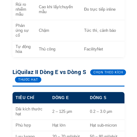
Rủi ro
Cao khi lấy/chuyển
nhiễm
Đo trực tiếp inline
mẫu
mẫu
Phản
ứng sự
Chậm
Tức thì, cảnh báo
cố
Tự động
Thủ công
FacilityNet
hóa
LiQuilaz II Dòng E vs Dòng S
CHỌN THEO KÍCH
THƯỚC HẠT
TIÊU CHÍ
DÒNG E
DÒNG S
Dải kích thước
2 – 125 µm
0.2 – 3.0 µm
hạt
Phù hợp
Hạt lớn
Hạt sub-micron
Lưu lượng
20 – 70 ml/phút
50 – 80 ml/phút