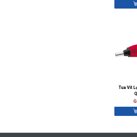
Tua Vít L
Q
G