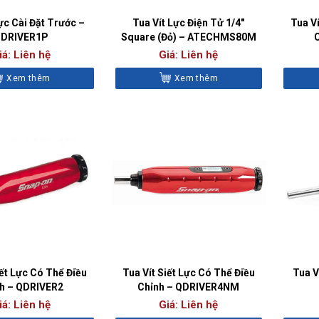
ực Cài Đặt Trước –
Tua Vít Lực Điện Tử 1/4″
Tua Ví
DRIVER1P
Square (Đỏ) – ATECHMS80M
iá: Liên hệ
Giá: Liên hệ
Xem thêm
Xem thêm
iết Lực Có Thể Điều
Tua Vít Siết Lực Có Thể Điều
Tua V
h – QDRIVER2
Chỉnh – QDRIVER4NM
iá: Liên hệ
Giá: Liên hệ