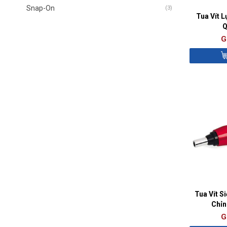
Snap-On
(3)
Tua Vít L
Q
G
Tua Vít S
Chỉn
G