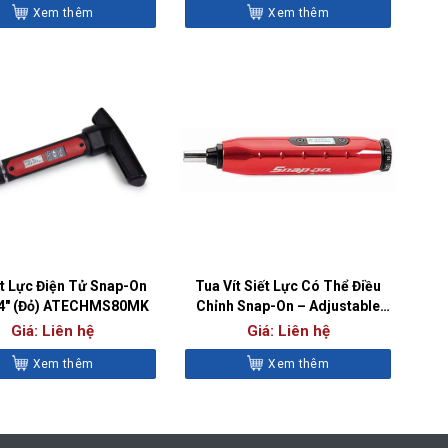
Xem thêm
Xem thêm
ít Lực Điện Tử Snap-On
Tua Vít Siết Lực Có Thể Điều
/4″ (Đỏ) ATECHMS80MK
Chỉnh Snap-On – Adjustable
Torque Screwdriver
Giá: Liên hệ
Giá: Liên hệ
Xem thêm
Xem thêm