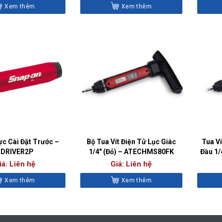
Xem thêm
Xem thêm
ực Cài Đặt Trước –
Bộ Tua Vít Điện Tử Lục Giác
Tua V
DRIVER2P
1/4″ (Đỏ) – ATECHMS80FK
Đầu 1
iá: Liên hệ
Giá: Liên hệ
Xem thêm
Xem thêm