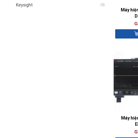
Keysight
(5)
Máy hiệ
D
G
Máy hiệ
E
G