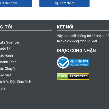
Xem thêm
Xem thêm
G TÔI
KẾT NỐI
Hãy theo dõi chúng tôi để nhận th
tức và chương trình ưu đãi.
Life Sciences
uốc Tế
ĐƯỢC CÔNG NHẬN
Bảo Hành
Thanh Toán
Vận Chuyển
Bảo Mật
à Điều Kiện Giao Dịch
 Giá