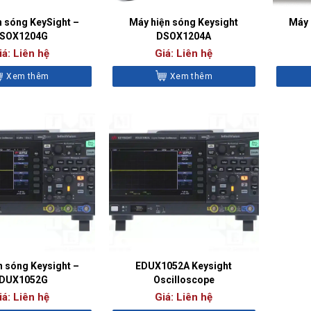
n sóng KeySight –
Máy hiện sóng Keysight
Máy 
SOX1204G
DSOX1204A
iá: Liên hệ
Giá: Liên hệ
Xem thêm
Xem thêm
n sóng Keysight –
EDUX1052A Keysight
DUX1052G
Oscilloscope
iá: Liên hệ
Giá: Liên hệ