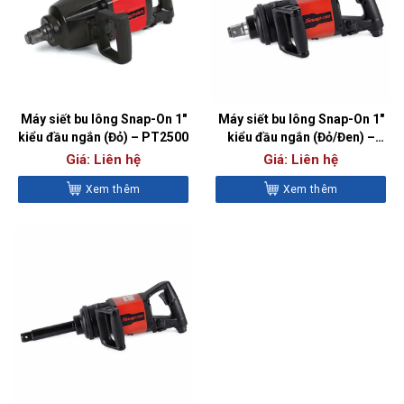
Máy siết bu lông Snap-On 1″
Máy siết bu lông Snap-On 1″
kiểu đầu ngắn (Đỏ) – PT2500
kiểu đầu ngắn (Đỏ/Đen) –
PT1800A
Giá: Liên hệ
Giá: Liên hệ
Xem thêm
Xem thêm