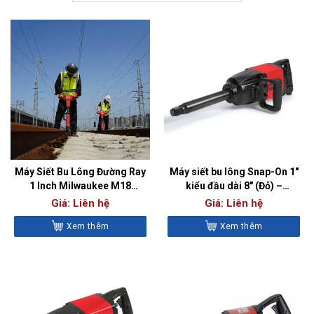
Máy Siết Bu Lông Đường Ray
Máy siết bu lông Snap-On 1″
1 Inch Milwaukee M18
kiểu đầu dài 8″ (Đỏ) –
FHIWF1R
PT2500L
Giá: Liên hệ
Giá: Liên hệ
Xem thêm
Xem thêm