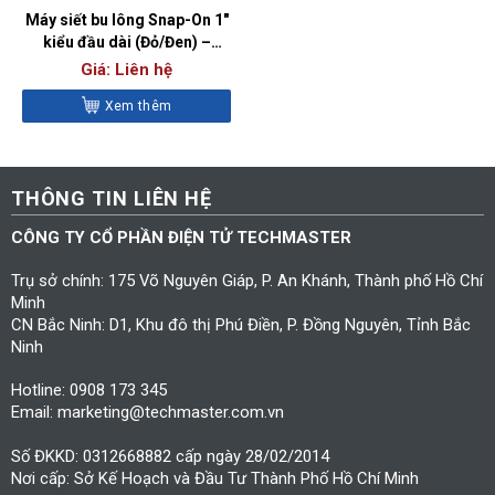
Máy siết bu lông Snap-On 1″
kiểu đầu dài (Đỏ/Đen) –
PT1800AL
Giá: Liên hệ
Xem thêm
THÔNG TIN LIÊN HỆ
CÔNG TY CỔ PHẦN ĐIỆN TỬ TECHMASTER
Trụ sở chính: 175 Võ Nguyên Giáp, P. An Khánh, Thành phố Hồ Chí
Minh
CN Bắc Ninh: D1, Khu đô thị Phú Điền, P. Đồng Nguyên, Tỉnh Bắc
Ninh
Hotline: 0908 173 345
Email: marketing@techmaster.com.vn
Số ĐKKD: 0312668882 cấp ngày 28/02/2014
Nơi cấp: Sở Kế Hoạch và Đầu Tư Thành Phố Hồ Chí Minh