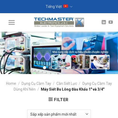
Skip
Tiếng Việt
to
content
Home
/
Dụng Cụ Cầm Tay
/
Cần Siết Lực
/
Dụng Cụ Cầm Tay
Dùng Khí Nén
/
Máy Siết Bu Lông Đầu Khẩu 1" và 3/4"
FILTER