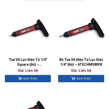
Tua Vít Lực Điện Tử 1/4″
Bộ Tua Vít Điện Tử Lục Giác
Square (Đỏ) –
1/4″ (Đỏ) – ATECHMS80FK
ATECHMS80M
Giá: Liên hệ
Giá: Liên hệ
Xem thêm
Xem thêm