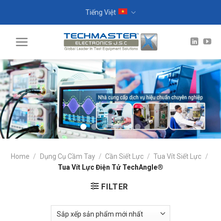
Skip
Tiếng Việt
to
content
Home
/
Dụng Cụ Cầm Tay
/
Cần Siết Lực
/
Tua Vít Siết Lực
/
Tua Vít Lực Điện Tử TechAngle®
FILTER