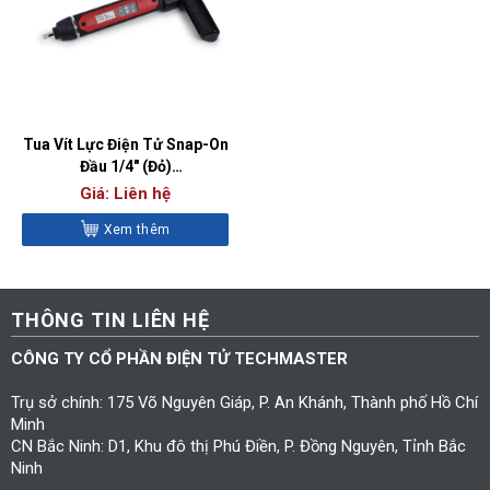
Tua Vít Lực Điện Tử Snap-On
Đầu 1/4″ (Đỏ)
ATECHMS80MK
Giá: Liên hệ
Xem thêm
THÔNG TIN LIÊN HỆ
CÔNG TY CỔ PHẦN ĐIỆN TỬ TECHMASTER
Trụ sở chính: 175 Võ Nguyên Giáp, P. An Khánh, Thành phố Hồ Chí
Minh
CN Bắc Ninh: D1, Khu đô thị Phú Điền, P. Đồng Nguyên, Tỉnh Bắc
Ninh