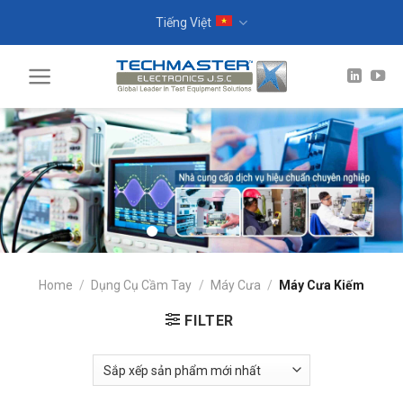
Skip
Tiếng Việt
to
content
Home
/
Dụng Cụ Cầm Tay
/
Máy Cưa
/
Máy Cưa Kiếm
FILTER