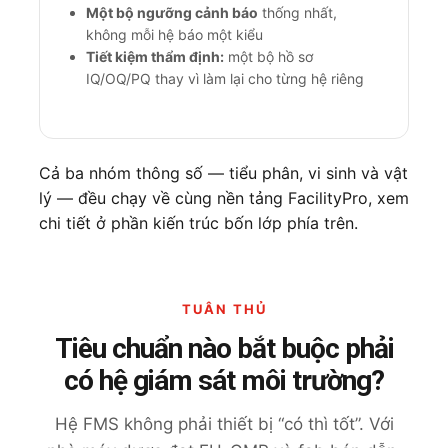
Một bộ ngưỡng cảnh báo
thống nhất,
không mỗi hệ báo một kiểu
Tiết kiệm thẩm định:
một bộ hồ sơ
IQ/OQ/PQ thay vì làm lại cho từng hệ riêng
Cả ba nhóm thông số — tiểu phân, vi sinh và vật
lý — đều chạy về cùng nền tảng FacilityPro, xem
chi tiết ở phần
kiến trúc bốn lớp
phía trên.
TUÂN THỦ
Tiêu chuẩn nào bắt buộc phải
có hệ giám sát môi trường?
Hệ FMS không phải thiết bị “có thì tốt”. Với