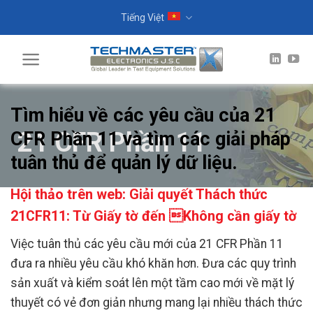
Skip
Tiếng Việt
to
content
Tìm hiểu về các yêu cầu của 21
21 CFR Phần 11
CFR Phần 11 và tìm các giải pháp
tuân thủ để quản lý dữ liệu.
Hội thảo trên web: Giải quyết Thách thức
21CFR11: Từ Giấy tờ đến Không cần giấy tờ
Việc tuân thủ các yêu cầu mới của 21 CFR Phần 11
đưa ra nhiều yêu cầu khó khăn hơn. Đưa các quy trình
sản xuất và kiểm soát lên một tầm cao mới về mặt lý
thuyết có vẻ đơn giản nhưng mang lại nhiều thách thức