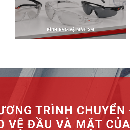
KÍNH BẢO VỆ MẮT 3M
ƯƠNG TRÌNH CHUYỂN 
O VỆ ĐẦU VÀ MẶT CỦ