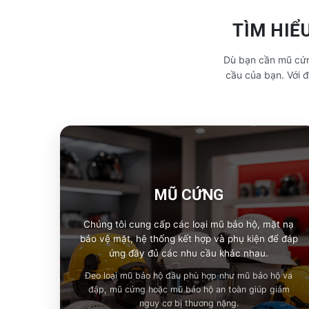
TÌM HIỂ
Dù bạn cần mũ cứn
cầu của bạn. Với 
MŨ CỨNG
Chúng tôi cung cấp các loại mũ bảo hộ, mặt nạ
bảo vệ mặt, hệ thống kết hợp và phụ kiện để đáp
ứng đầy đủ các nhu cầu khác nhau.
Đeo loại mũ bảo hộ đầu phù hợp như mũ bảo hộ va
đập, mũ cứng hoặc mũ bảo hộ an toàn giúp giảm
nguy cơ bị thương nặng.