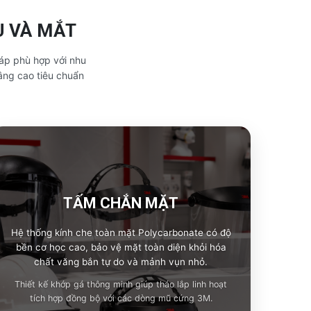
U VÀ MẮT
áp phù hợp với nhu
âng cao tiêu chuẩn
TẤM CHẮN MẶT
Hệ thống kính che toàn mặt Polycarbonate có độ
bền cơ học cao, bảo vệ mặt toàn diện khỏi hóa
chất văng bắn tự do và mảnh vụn nhỏ.
Thiết kế khớp gá thông minh giúp tháo lắp linh hoạt
tích hợp đồng bộ với các dòng mũ cứng 3M.