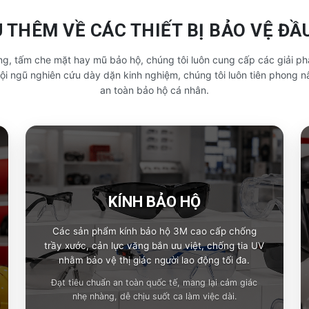
U THÊM VỀ CÁC THIẾT BỊ BẢO VỆ ĐẦ
g, tấm che mặt hay mũ bảo hộ, chúng tôi luôn cung cấp các giải ph
đội ngũ nghiên cứu dày dặn kinh nghiệm, chúng tôi luôn tiên phong n
an toàn bảo hộ cá nhân.
KÍNH BẢO HỘ
Các sản phẩm kính bảo hộ 3M cao cấp chống
trầy xước, cản lực văng bắn ưu việt, chống tia UV
nhằm bảo vệ thị giác người lao động tối đa.
Đạt tiêu chuẩn an toàn quốc tế, mang lại cảm giác
nhẹ nhàng, dễ chịu suốt ca làm việc dài.