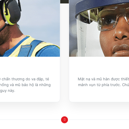
 chấn thương do va đập, té
Mặt nạ và mũ hàn được thiết
thống và mũ bảo hộ là những
mảnh vụn từ phía trước. Ch
nguy này.