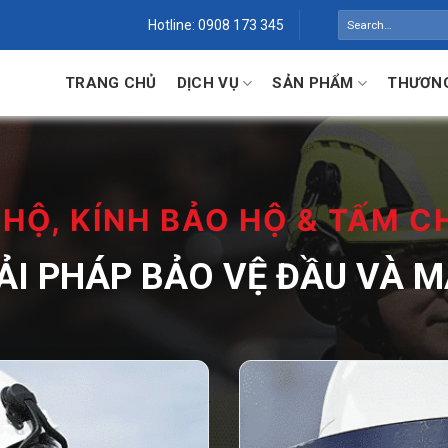
Search
Hotline: 0908 173 345
for:
TRANG CHỦ
DỊCH VỤ
SẢN PHẨM
THƯƠNG
HỘ, KÍNH BẢO HỘ & TẤM 
ẢI PHÁP BẢO VỆ ĐẦU VÀ 