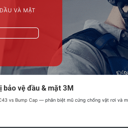
 ĐẦU VÀ MẶT
ị bảo vệ đầu & mặt 3M
HC43 vs Bump Cap
— phân biệt mũ cứng chống vật rơi và m