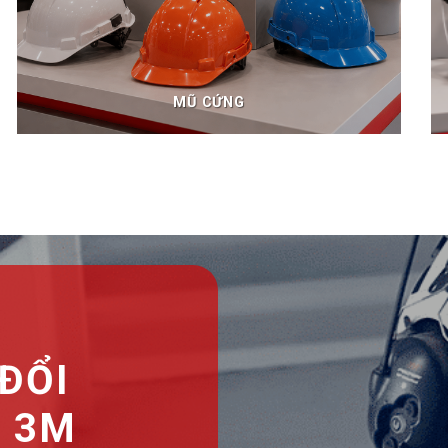
MŨ CỨNG
ĐỔI
A 3M