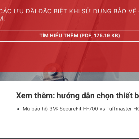
CÁC ƯU ĐÃI ĐẶC BIỆT KHI SỬ DỤNG BẢO VỆ
M.
TÌM HIỂU THÊM (PDF, 175.19 KB)
Xem thêm: hướng dẫn chọn thiết b
Mũ bảo hộ 3M: SecureFit H-700 vs Tuffmaster 