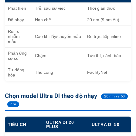
Phát hiện
Trễ, sau sự việc
Thời gian thực
Độ nhạy
Hạn chế
20 nm (9 nm Au)
Rủi ro
nhiễm
Cao khi lấy/chuyển mẫu
Đo trực tiếp inline
mẫu
Phản ứng
Chậm
Tức thì, cảnh báo
sự cố
Tự động
Thủ công
FacilityNet
hóa
Chọn model Ultra DI theo độ nhạy
20 nm vs 50
nm
ULTRA DI 20
TIÊU CHÍ
ULTRA DI 50
PLUS