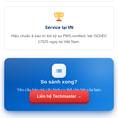
Service tại VN
Hiệu chuẩn & bảo trì bởi kỹ sư PMS-certified, lab ISO/IEC
17025 ngay tại Việt Nam.
So sánh xong?
Yêu cầu báo giá cấu hình cụ thể cho fab của bạn.
Liên hệ Techmaster →