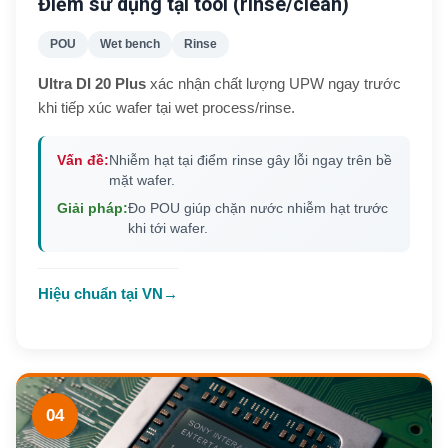
Điểm sử dụng tại tool (rinse/clean)
POU
Wet bench
Rinse
Ultra DI 20 Plus
xác nhận chất lượng UPW ngay trước
khi tiếp xúc wafer tại wet process/rinse.
Vấn đề:
Nhiễm hạt tại điểm rinse gây lỗi ngay trên bề
mặt wafer.
Giải pháp:
Đo POU giúp chặn nước nhiễm hạt trước
khi tới wafer.
Hiệu chuẩn tại VN
→
04