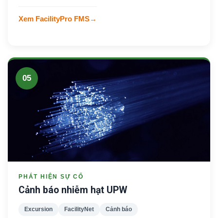
Xem FacilityPro FMS
→
05
PHÁT HIỆN SỰ CỐ
Cảnh báo nhiễm hạt UPW
Excursion
FacilityNet
Cảnh báo