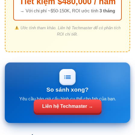
Tiết kiệm $480,000 / năm
→ Với chi phí ~$50-150K, ROI ước tính
3 tháng
Ước tính tham khảo. Liên hệ Techmaster để có phân tích
ROI chi tiết.
So sánh xong?
Yêu cầu báo giá cấu hình cụ thể cho fab của bạn.
Liên hệ Techmaster →