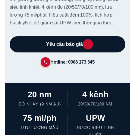
siêu tinh khiết. 4 kênh đo (20/50/70/100 nm), lưu
lượng 75 ml/phút, hiệu suất đếm 100%, tích hợp
FacilityNet để giám sát UPW theo thời gian thực.
→
Yêu cầu báo giá
Hotline: 0908 173 345
20 nm
4 kênh
ĐỘ NHẠY (9 NM AU)
20/50/70/100 NM
75 ml/ph
UPW
LƯU LƯỢNG MẪU
NƯỚC SIÊU TINH