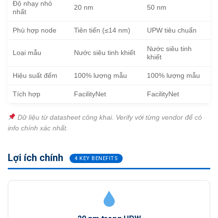
Độ nhạy nhỏ
20 nm
50 nm
nhất
Phù hợp node
Tiên tiến (≤14 nm)
UPW tiêu chuẩn
Nước siêu tinh
Loại mẫu
Nước siêu tinh khiết
khiết
Hiệu suất đếm
100% lượng mẫu
100% lượng mẫu
Tích hợp
FacilityNet
FacilityNet
Dữ liệu từ datasheet công khai. Verify với từng vendor để có
info chính xác nhất.
Lợi ích chính
4 KEY BENEFITS