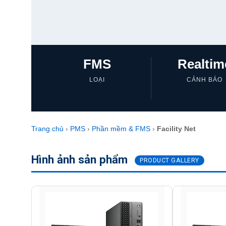
FMS
Realtim
LOẠI
CẢNH BÁO
Trang chủ
›
PMS
›
Phần mềm & FMS
›
Facility Net
Hình ảnh sản phẩm
PRODUCT GALLERY