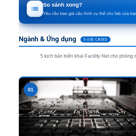
So sánh xong?
Yêu cầu báo giá cấu hình cụ thể cho fab của bạ
Ngành & Ứng dụng
5 USE CASES
5 kịch bản triển khai Facility Net cho phòng
01