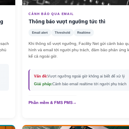
CẢNH BÁO QUA EMAIL
ng
Thông báo vượt ngưỡng tức thì
Email alert
Threshold
Realtime
 sạch
Khi thông số vượt ngưỡng, Facility Net gửi cảnh báo 
 phù
hình và email tới người phụ trách, đảm bảo phản ứng k
kể cả ngoài giờ.
Vấn đề:
Vượt ngưỡng ngoài giờ không ai biết để xử lý
Giải pháp:
Cảnh báo email realtime tới người phụ trách
Phần mềm & FMS PMS
→