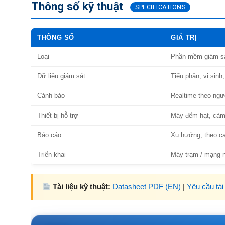
Thông số kỹ thuật
SPECIFICATIONS
THÔNG SỐ
GIÁ TRỊ
Loại
Phần mềm giám sá
Dữ liệu giám sát
Tiểu phân, vi sinh
Cảnh báo
Realtime theo ngư
Thiết bị hỗ trợ
Máy đếm hạt, cảm
Báo cáo
Xu hướng, theo ca/
Triển khai
Máy trạm / mạng 
Tài liệu kỹ thuật:
Datasheet PDF (EN)
|
Yêu cầu tài 