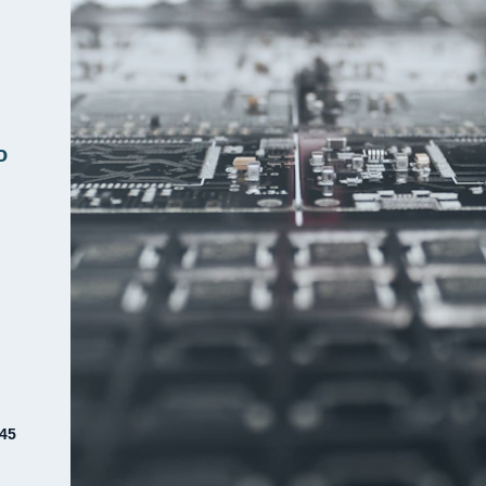
o
345