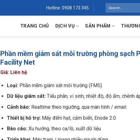
Search
Hotline: 0908 173 345
for:
TRANG CHỦ
DỊCH VỤ
SẢN PHẨM
THƯƠNG
Phần mềm giám sát môi trường phòng sạch
Facility Net
Giá: Liên hệ
Loại:
Phần mềm giám sát môi trường (FMS)
Dữ liệu giám sát:
Tiểu phân, vi sinh, nhiệt độ, độ ẩm, chênh á
Cảnh báo:
Realtime theo ngưỡng, qua màn hình / email
Thiết bị hỗ trợ:
Máy đếm hạt, cảm biến, Enode 2.0
Báo cáo:
Xu hướng, theo ca/lô, xuất dữ liệu
Triển khai:
Máy trạm / mạng nhiều người dùng