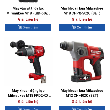
Máy vặn vít thủy lực
Máy khoan búa Milwaukee
Milwaukee M18 FQID-502X
M18 CHPX-502C (SET)
(SET)
Giá: Liên hệ
Giá: Liên hệ
Xem thêm
Xem thêm
Máy khoan động lực
Máy khoan búa Milwaukee
Milwaukee M18 FPD2-0X
M12 CH-402C (SET)
(BARE)
Giá: Liên hệ
Giá: Liên hệ
Xem thêm
Xem thêm