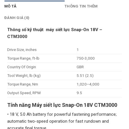
MÔ TẢ
THÔNG TIN THÊM
ĐÁNH GIÁ (0)
Thông số kỹ thuật máy siết lực Snap-On 18V –
CTM3000
Drive Size, inches
1
Torque Range, ft-lb
750-3,000
Country Of Origin
GBR
Tool Weight, lb (kg)
5.51 (2.5)
Torque Range, Nm
1,020–4,000
Output Speed, RPM
9.5
Tính năng Máy siết lực Snap-On 18V CTM3000
• 18 V, 5.0 Ah battery for powerful fastening performance;
automatic two-speed operation for fast rundown and
accurate final torque