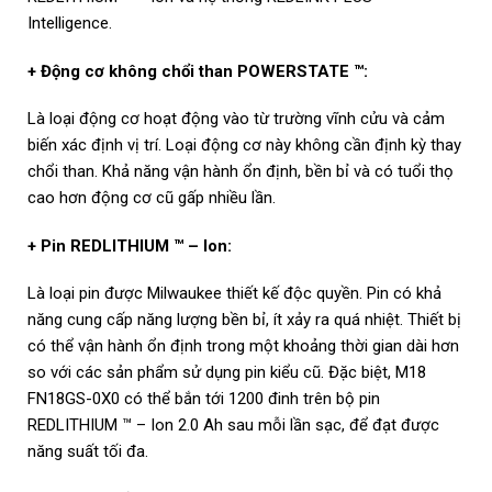
Intelligence.
+ Động cơ không chổi than POWERSTATE ™:
Là loại động cơ hoạt động vào từ trường vĩnh cửu và cảm
biến xác định vị trí. Loại động cơ này không cần định kỳ thay
chổi than. Khả năng vận hành ổn định, bền bỉ và có tuổi thọ
cao hơn động cơ cũ gấp nhiều lần.
+ Pin REDLITHIUM ™ – Ion:
Là loại pin được Milwaukee thiết kế độc quyền. Pin có khả
năng cung cấp năng lượng bền bỉ, ít xảy ra quá nhiệt. Thiết bị
có thể vận hành ổn định trong một khoảng thời gian dài hơn
so với các sản phẩm sử dụng pin kiểu cũ. Đặc biệt, M18
FN18GS-0X0 có thể bắn tới 1200 đinh trên bộ pin
REDLITHIUM ™ – Ion 2.0 Ah sau mỗi lần sạc, để đạt được
năng suất tối đa.