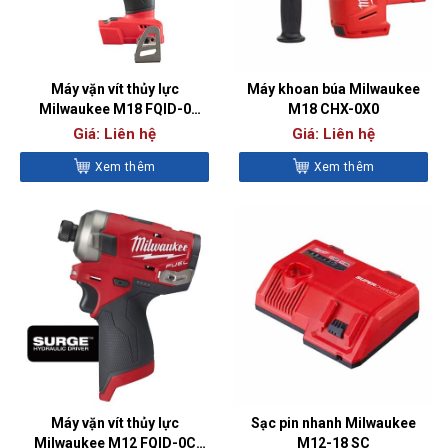
Máy vặn vít thủy lực
Máy khoan búa Milwaukee
Milwaukee M18 FQID-0
M18 CHX-0X0
(BARE)
Giá: Liên hệ
Giá: Liên hệ
Xem thêm
Xem thêm
Máy vặn vít thủy lực
Sạc pin nhanh Milwaukee
Milwaukee M12 FQID-0C
M12-18 SC