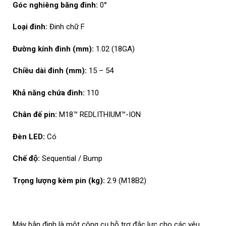
Góc nghiêng băng đinh:
0°
Loại đinh:
Đinh chữ F
Đường kính đinh (mm):
1.02 (18GA)
Chiều dài đinh (mm):
15 – 54
Khả năng chứa đinh:
110
Chân đế pin:
M18™ REDLITHIUM™-ION
Đèn LED:
Có
Chế độ:
Sequential / Bump
Trọng lượng kèm pin (kg):
2.9 (M18B2)
Máy bắn đinh là một công cụ hỗ trợ đắc lực cho các yêu