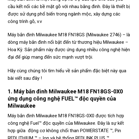
cầu kết nối các bề mặt gỗ với nhau bằng đinh. Đây là thiết bị
được sử dụng phổ biến trong ngành mộc, xây dựng các
công trình gỗ, v.v
Máy bắn đinh Milwaukee M18 FN18GS (Milwaukee 2746) – là
dòng máy bắn đinh nổi bật đến từ thương hiệu Milwaukee –
Hoa Kỳ. Sản phẩm này được ứng dụng nhiều công nghệ hiện
đại để giúp mang đến sức mạnh vượt trội.
Hãy cùng chúng tôi tìm hiểu về sản phẩm đặc biệt này qua
bài viết sau đây !
1.
Máy bắn đinh Milwaukee M18 FN18GS-0X0
ứng dụng
công nghệ FUEL™ độc quyền của
Milwaukee
Máy bắn đinh Milwaukee M18 FN18GS-0X0 được tích hợp
công nghệ Fuel™ độc quyền của Milwaukee. Đây là sự kết
hợp giữa động cơ không chổi than POWERSTATE ™, Pin
REDLITHIUM ™ – Ion và hệ thống REDLINK PLUS ™