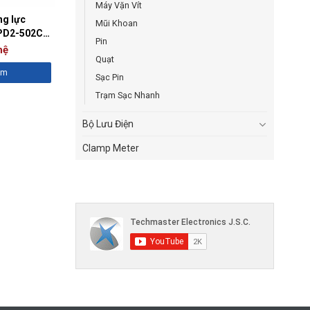
Máy Vặn Vít
ng lực
Mũi Khoan
PD2-502C
Pin
hệ
Quạt
êm
Sạc Pin
Trạm Sạc Nhanh
Bộ Lưu Điện
Clamp Meter