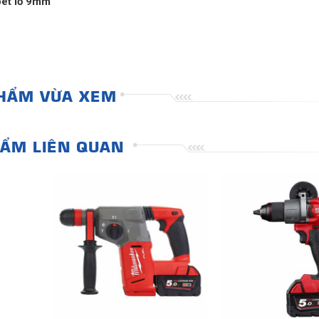
oét lỗ 9mm
HẨM VỪA XEM
ẨM LIÊN QUAN