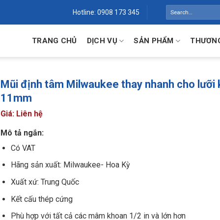
Search
Hotline: 0908 173 345
for:
TRANG CHỦ
DỊCH VỤ
SẢN PHẨM
THƯƠNG
Mũi định tâm Milwaukee thay nhanh cho lưỡi 
11mm
Giá: Liên hệ
Mô tả ngắn:
Có VAT
Hãng sản xuất: Milwaukee- Hoa Kỳ
Xuất xứ: Trung Quốc
Kết cấu thép cứng
Phù hợp với tất cả các mâm khoan 1/2 in và lớn hơn