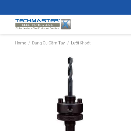
Skip
to
content
Home
/
Dụng Cụ Cầm Tay
/
Lưỡi Khoét