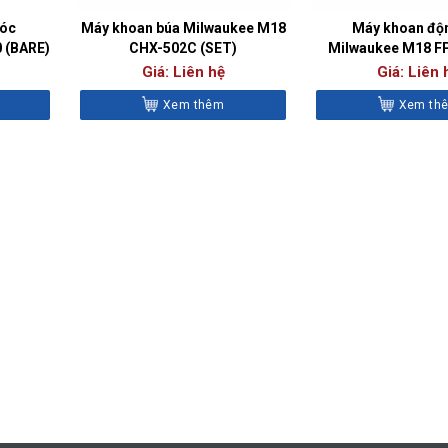
góc
Máy khoan búa Milwaukee M18
Máy khoan độ
 (BARE)
CHX-502C (SET)
Milwaukee M18 F
(SET)
Giá: Liên hệ
Giá: Liên 
Xem thêm
Xem th