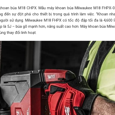
y khoan búa M18 CHPX. Mẫu máy khoan búa Milwaukee M18 FHPX-
g đến sự đột phá cho thiết bị trong quá trình làm việc. “Khoan nh
ười sử dụng. Milwaukee M18 FHPX có tốc độ đập tối đa là 4,600 l
đập là 5J – búa gõ mạnh hơn, năng suất cao hơn. Máy khoan búa Mil
g thay đổi linh hoạt.