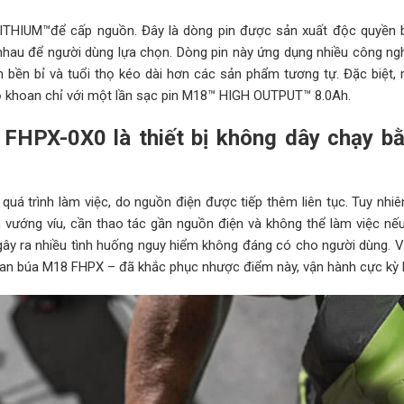
THIUM™để cấp nguồn. Đây là dòng pin được sản xuất độc quyền 
nhau để người dùng lựa chọn. Dòng pin này ứng dụng nhiều công ngh
 bền bỉ và tuổi thọ kéo dài hơn các sản phẩm tương tự. Đặc biệt,
ỗ khoan chỉ với một lần sạc pin M18™ HIGH OUTPUT™ 8.0Ah.
 FHPX-0X0 l
à thiết bị không dây chạy b
á trình làm việc, do nguồn điện được tiếp thêm liên tục. Tuy nhiê
 vướng víu, cần thao tác gần nguồn điện và không thể làm việc nếu
ây ra nhiều tình huống nguy hiểm không đáng có cho người dùng. Vi
oan búa M18 FHPX – đã khắc phục nhược điểm này, vận hành cực kỳ l