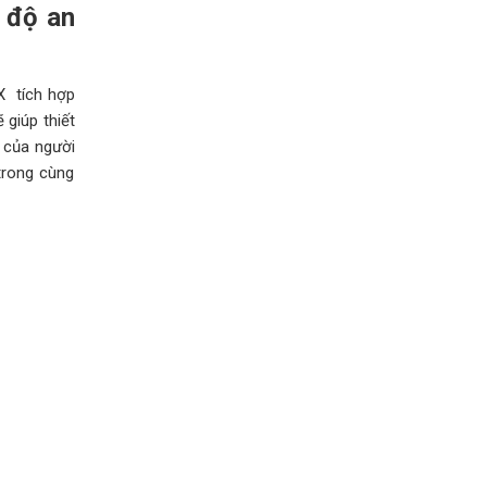
 độ an
X tích hợp
 giúp thiết
ị của người
trong cùng