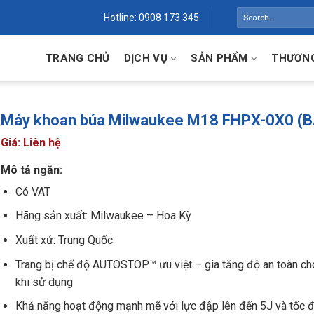
Search
Hotline: 0908 173 345
for:
TRANG CHỦ
DỊCH VỤ
SẢN PHẨM
THƯƠNG
Máy khoan búa Milwaukee M18 FHPX-0X0 (
Giá: Liên hệ
Mô tả ngắn:
Có VAT
Hãng sản xuất: Milwaukee – Hoa Kỳ
Xuất xứ: Trung Quốc
Trang bị chế độ AUTOSTOP™ ưu việt – gia tăng độ an toàn ch
khi sử dụng
Khả năng hoạt động mạnh mẽ với lực đập lên đến 5J và tốc 