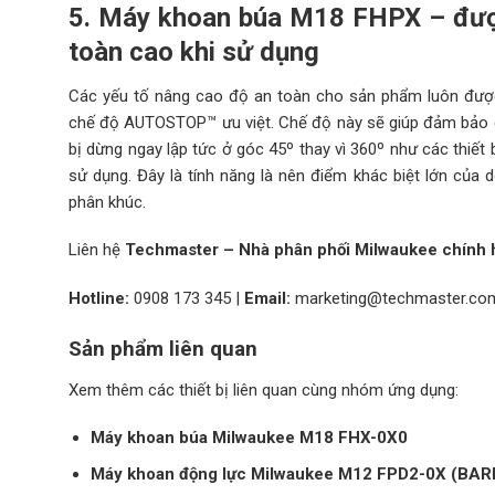
5. Máy khoan búa M18 FHPX – đư
toàn cao khi sử dụng
Các yếu tố nâng cao độ an toàn cho sản phẩm luôn đượ
chế độ AUTOSTOP™ ưu việt. Chế độ này sẽ giúp đảm bảo độ 
bị dừng ngay lập tức ở góc 45º thay vì 360º như các thiết 
sử dụng. Đây là tính năng là nên điểm khác biệt lớn củ
phân khúc.
Liên hệ
Techmaster – Nhà phân phối Milwaukee chính h
Hotline:
0908 173 345
|
Email:
marketing@techmaster.co
Sản phẩm liên quan
Xem thêm các thiết bị liên quan cùng nhóm ứng dụng:
Máy khoan búa Milwaukee M18 FHX-0X0
Máy khoan động lực Milwaukee M12 FPD2-0X (BAR