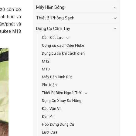
Máy Hiện Sóng
0X0 còn có
anh hơn và
Thiết Bị Phòng Sạch
ần/phút và
Dụng Cụ Cầm Tay
waukee M18
Cần Siết Lực
Công cụ cách điện Fluke
Dụng cụ cơ khí cách điện
M12
M18
Máy Bắn Đinh Rút
Phụ Kiện
Thiết Bị Điện Ngoài Trời
Dụng Cụ Xoay Đa Năng
Đầu Vặn Vít
Đèn Pin
Hộp Đựng Dụng Cụ
Lưỡi Cưa