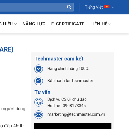
Tiếng Việt
 HIỆU
NĂNG LỰC
E-CERTIFICATE
LIÊN HỆ
BARE)
Techmaster cam kết
Hàng chính hãng 100%
Bảo hành tại Techmaster
Tư vấn
Dịch vụ CSKH chu đáo
Hotline:
0908173345
o người dùng
marketing@techmaster.com.vn
độ đập 4600