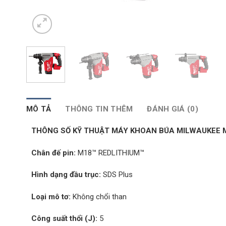
MÔ TẢ
THÔNG TIN THÊM
ĐÁNH GIÁ (0)
THÔNG SỐ KỸ THUẬT MÁY KHOAN BÚA MILWAUKEE M1
Chân đế pin:
M18™ REDLITHIUM™
Hình dạng đầu trục:
SDS Plus
Loại mô tơ:
Không chổi than
Công suất thổi (J):
5