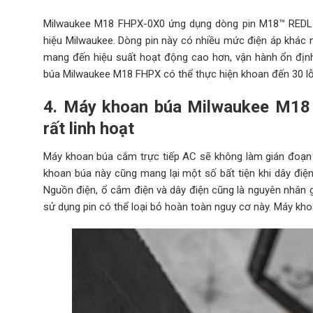
Milwaukee M18 FHPX-0X0 ứng dụng dòng pin M18™ REDLI
hiệu Milwaukee. Dòng pin này có nhiều mức điện áp khác 
mang đến hiệu suất hoạt động cao hơn, vận hành ổn định
búa Milwaukee M18 FHPX có thể thực hiện khoan đến 30 l
4.
Máy khoan búa Milwaukee M18
rất linh hoạt
Máy khoan búa cắm trực tiếp AC sẽ không làm gián đoạn qu
khoan búa này cũng mang lại một số bất tiện khi dây điện
Nguồn điện, ổ cắm điện và dây điện cũng là nguyên nhân g
sử dụng pin có thể loại bỏ hoàn toàn nguy cơ này. Máy kh