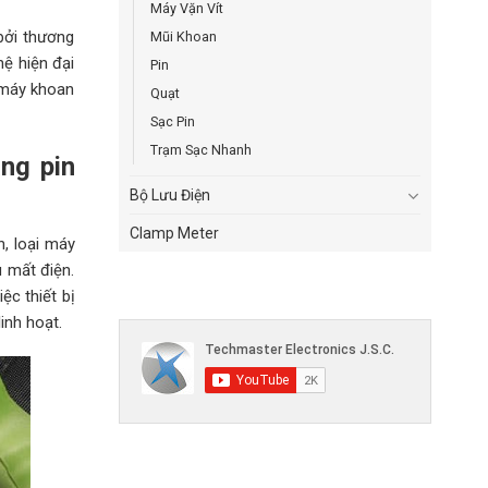
Máy Vặn Vít
bởi thương
Mũi Khoan
ệ hiện đại
Pin
 máy khoan
Quạt
Sạc Pin
Trạm Sạc Nhanh
ằng pin
Bộ Lưu Điện
Clamp Meter
n, loại máy
 mất điện.
ệc thiết bị
inh hoạt.