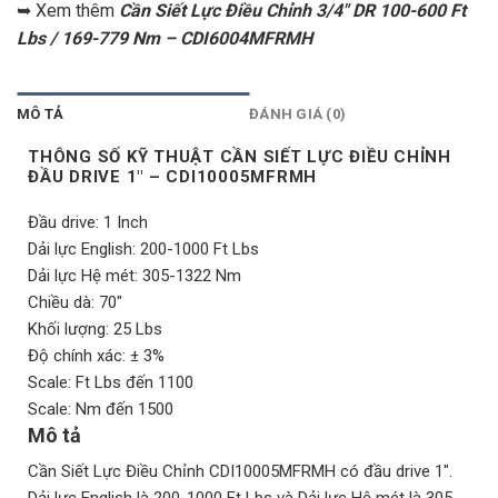
➥ Xem thêm
Cần Siết Lực Điều Chỉnh 3/4″ DR 100-600 Ft
Lbs / 169-779 Nm – CDI6004MFRMH
MÔ TẢ
ĐÁNH GIÁ (0)
THÔNG SỐ KỸ THUẬT CẦN SIẾT LỰC ĐIỀU CHỈNH
ĐẦU DRIVE 1″ – CDI10005MFRMH
Đầu drive: 1 Inch
Dải lực English: 200-1000 Ft Lbs
Dải lực Hệ mét: 305-1322 Nm
Chiều dà: 70″
Khối lượng: 25 Lbs
Độ chính xác: ± 3%
Scale: Ft Lbs đến 1100
Scale: Nm đến 1500
Mô tả
Cần Siết Lực Điều Chỉnh CDI10005MFRMH có đầu drive 1″.
Dải lực English là 200-1000 Ft Lbs và Dải lực Hệ mét là 305-