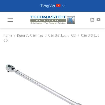
Skip
Tiếng Việt
to
content
Home
/
Dụng Cụ Cầm Tay
/
Cần Siết Lực
/
CDI
/
Cần Siết Lực
CDI