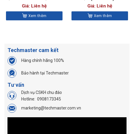
Nm – CDI501MRMH
ATECH2FM100
Giá: Liên hệ
Giá: Liên hệ
Xem thêm
Xem thêm
Techmaster cam kết
Hàng chính hãng 100%
Bảo hành tại Techmaster
Tư vấn
Dịch vụ CSKH chu đáo
Hotline:
0908173345
marketing@techmaster.com.vn