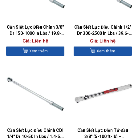
Cần Siết Lực Điều Chỉnh 3/8″
Cần Siết Lực Điều Chỉnh 1/2″
Dr 150-1000 In Lbs / 19.8-
Dr 300-2500 In Lbs / 39.6-
110.2 Nm – CDI10002MRMH
279.9 Nm – CDI25003MRMH
Giá: Liên hệ
Giá: Liên hệ
Xem thêm
Xem thêm
Cần Siết Lực Điều Chỉnh CDI
Cần Siết Lực Điện Tử Đầu
1/4″ Dr 10-50 In Lbs / 1.4-5.4
3/8″ (5-100 ft-lb) –