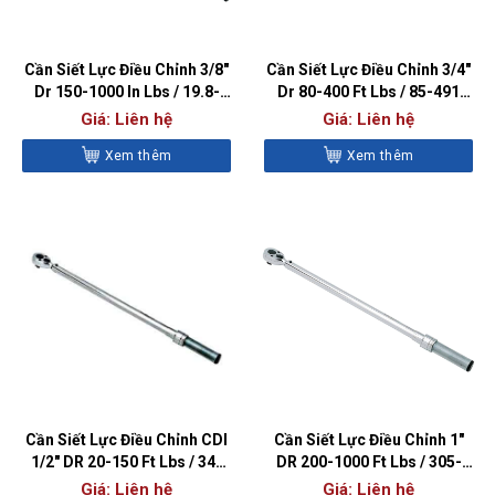
Cần Siết Lực Điều Chỉnh 3/8″
Cần Siết Lực Điều Chỉnh 3/4″
Dr 150-1000 In Lbs / 19.8-
Dr 80-400 Ft Lbs / 85-491
110.2 Nm – CDI10002MRMH
Nm – CDI4004MFRMH
Giá: Liên hệ
Giá: Liên hệ
Xem thêm
Xem thêm
Cần Siết Lực Điều Chỉnh CDI
Cần Siết Lực Điều Chỉnh 1″
1/2″ DR 20-150 Ft Lbs / 34-
DR 200-1000 Ft Lbs / 305-
197 Nm – CDI1503MFRMH
1322 Nm –
Giá: Liên hệ
Giá: Liên hệ