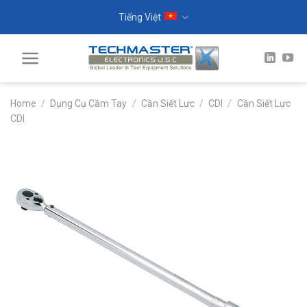
Skip
Tiếng Việt
to
content
Home
/
Dụng Cụ Cầm Tay
/
Cần Siết Lực
/
CDI
/
Cần Siết Lực
CDI