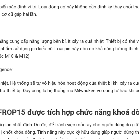
ến xác định vị trí. Loại động cơ này không cần định kỳ thay chổi th
cơ cũ gấp hai lần.
ăng cung cấp năng lượng bền bỉ, ít xảy ra quá nhiệt. Thiết bị có thể 
 phẩm sử dụng pin kiểu cũ. Loại pin này còn có khả năng tương thích 
húc M18 & M12).
gence:
nhiệt. Hệ thống sẽ tự vô hiệu hóa hoạt động của thiết bị khi xảy ra quá
 thiết bị. Đây cũng là hệ thống mà Milwaukee vô cùng tự hào khi c
 FROP15 được
tích hợp chức năng khoá d
gian nhất định. Do đó, để tránh việc mỏi tay cho người dùng do giữ
 chốt khóa dòng. Tính năng này cực kỳ hữu dụng giúp người dùng th