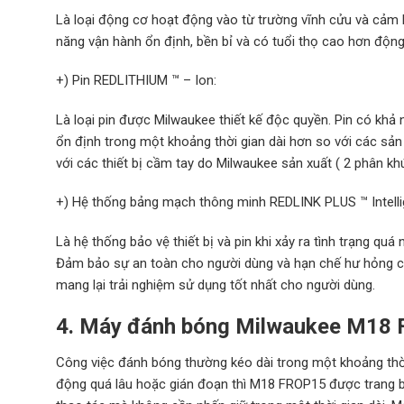
Là loại động cơ hoạt động vào từ trường vĩnh cửu và cảm bi
năng vận hành ổn định, bền bỉ và có tuổi thọ cao hơn động 
+) Pin REDLITHIUM ™ – Ion:
Là loại pin được Milwaukee thiết kế độc quyền. Pin có khả n
ổn định trong một khoảng thời gian dài hơn so với các sản
với các thiết bị cầm tay do Milwaukee sản xuất ( 2 phân k
+) Hệ thống bảng mạch thông minh REDLINK PLUS ™ Intelli
Là hệ thống bảo vệ thiết bị và pin khi xảy ra tình trạng quá 
Đảm bảo sự an toàn cho người dùng và hạn chế hư hỏng cho
mang lại trải nghiệm sử dụng tốt nhất cho người dùng.
4.
Máy đánh bóng Milwaukee M18
Công việc đánh bóng thường kéo dài trong một khoảng thời 
động quá lâu hoặc gián đoạn thì M18 FROP15 được trang bị