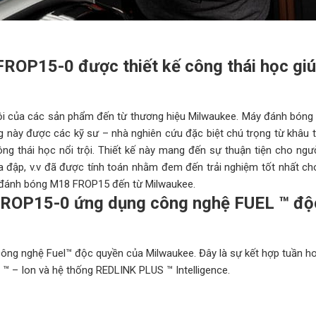
ROP15-0 được thiết kế công thái học gi
trội của các sản phẩm đến từ thương hiệu Milwaukee. Máy đánh bóng
này được các kỹ sư – nhà nghiên cứu đặc biệt chú trọng từ khâu th
 thái học nổi trội. Thiết kế này mang đến sự thuận tiện cho ngườ
 va đập, v.v đã được tính toán nhằm đem đến trải nghiệm tốt nhất c
 đánh bóng M18 FROP15 đến từ Milwaukee.
 FROP15-0
ứng dụng
công nghệ FUEL ™ độ
ng nghệ Fuel™ độc quyền của Milwaukee. Đây là sự kết hợp tuần h
 – Ion và hệ thống REDLINK PLUS ™ Intelligence.