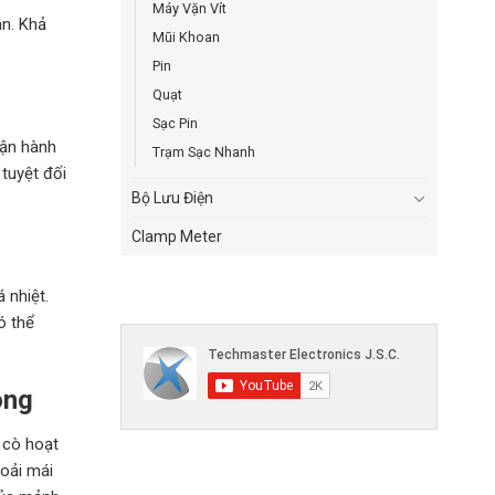
Máy Vặn Vít
an. Khả
Mũi Khoan
Pin
Quạt
Sạc Pin
vận hành
Trạm Sạc Nhanh
tuyệt đối
Bộ Lưu Điện
Clamp Meter
 nhiệt.
ó thể
òng
 cò hoạt
oải mái