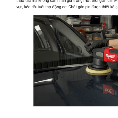
thao tác mà không cần nhấn giữ trong một thời gian dài. 
vụn, kéo dài tuổi thọ động cơ. Chốt gắn pin được thiết kế