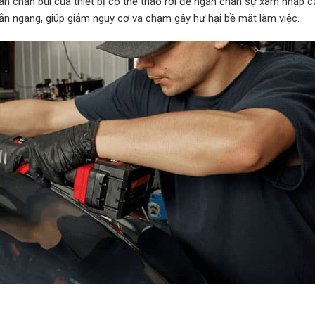
Màn chắn bụi của thiết bị có thể tháo rời để ngăn chặn sự xâm nhập 
 gắn ngang, giúp giảm nguy cơ va chạm gây hư hại bề mặt làm việc.