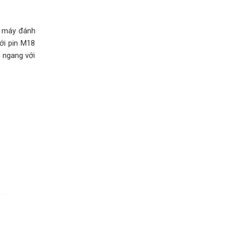
g máy đánh
ới pin M18
 ngang với