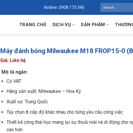
Search
Hotline: 0908 173 345
for:
TRANG CHỦ
DỊCH VỤ
SẢN PHẨM
THƯƠNG
Máy đánh bóng Milwaukee M18 FROP15-0 (
Giá: Liên hệ
Mô tả ngắn:
Có VAT
Hãng sản xuất: Milwaukee – Hoa Kỳ
Xuất xứ: Trung Quốc
Tùy chọn 8 cấp độ khác nhau cho từng yêu cầu công việc
Thiết kế công thái học mang lại sự thoải mái và di động cho 
cao hơn