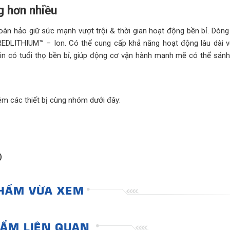
g hơn nhiều
àn hảo giữ sức mạnh vượt trội & thời gian hoạt động bền bỉ. Dòn
EDLITHIUM™ – Ion. Có thể cung cấp khả năng hoạt động lâu dài v
in có tuổi thọ bền bỉ, giúp động cơ vận hành mạnh mẽ có thể sánh
 các thiết bị cùng nhóm dưới đây:
)
HẨM VỪA XEM
ẨM LIÊN QUAN