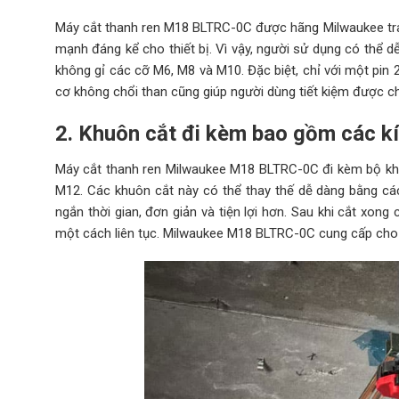
Máy cắt thanh ren M18 BLTRC-0C được hãng Milwaukee tr
mạnh đáng kể cho thiết bị. Vì vậy, người sử dụng có thể 
không gỉ các cỡ M6, M8 và M10. Đặc biệt, chỉ với một pin 
cơ không chổi than cũng giúp người dùng tiết kiệm được chi
2. Khuôn cắt đi kèm bao gồm các kí
Máy cắt thanh ren Milwaukee M18 BLTRC-0C đi kèm bộ khuô
M12. Các khuôn cắt này có thể thay thế dễ dàng bằng các
ngắn thời gian, đơn giản và tiện lợi hơn. Sau khi cắt xong
một cách liên tục. Milwaukee M18 BLTRC-0C cung cấp cho ng