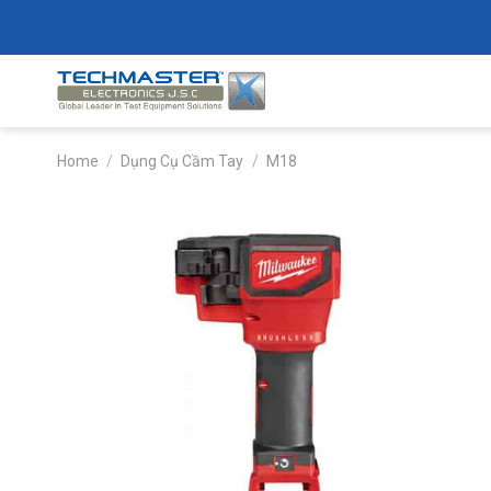
Skip
to
content
Home
/
Dụng Cụ Cầm Tay
/
M18