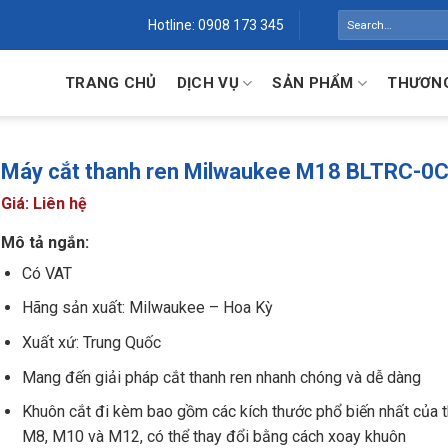
Search
Hotline: 0908 173 345
for:
TRANG CHỦ
DỊCH VỤ
SẢN PHẨM
THƯƠNG
Máy cắt thanh ren Milwaukee M18 BLTRC-0C
Giá: Liên hệ
Mô tả ngắn:
Có VAT
Hãng sản xuất: Milwaukee – Hoa Kỳ
Xuất xứ: Trung Quốc
Mang đến giải pháp cắt thanh ren nhanh chóng và dễ dàng
Khuôn cắt đi kèm bao gồm các kích thước phổ biến nhất của t
M8, M10 và M12, có thể thay đổi bằng cách xoay khuôn