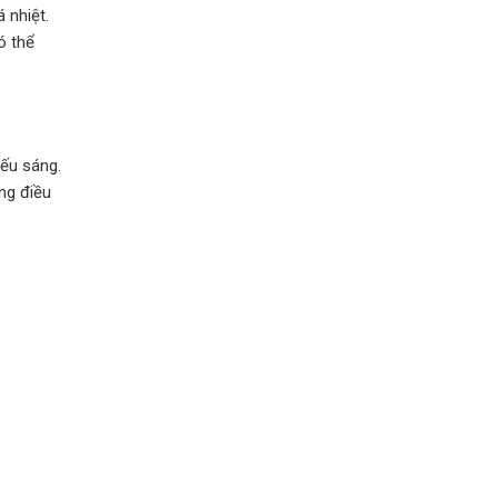
 nhiệt.
ó thể
iếu sáng.
ng điều