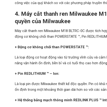
công việc
của quý khách so với các phương pháp truyền th
4.
Máy cắt thanh ren Milwaukee 
quyền của Milwaukee
Máy cắt thanh ren Milwaukee M18 BLTRC-0C được tích hợp
động cơ không chổi than POWERSTATE ™, Pin REDLITHIUM ™
+ Động cơ không chổi than POWERSTATE ™:
Là loại động cơ hoạt động vào từ trường vĩnh cửu và cảm bi
năng vận hành ổn định, bền bỉ và có tuổi thọ cao hơn động
+ Pin REDLITHIUM ™ – Ion:
Là loại pin được Milwaukee thiết kế độc quyền. Pin có khả n
ổn định trong một khoảng thời gian dài hơn so với các sản
+ Hệ thống bảng mạch thông minh REDLINK PLUS ™ Int