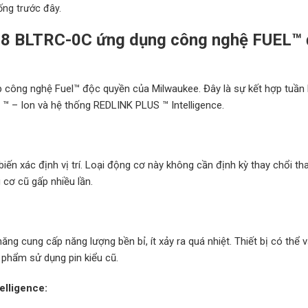
ống trước đây.
M18 BLTRC-0C
ứng dụng
công nghệ FUEL™
 công nghệ Fuel™ độc quyền của Milwaukee. Đây là sự kết hợp tuần
 – Ion và hệ thống REDLINK PLUS ™ Intelligence.
ến xác định vị trí. Loại động cơ này không cần định kỳ thay chổi th
 cơ cũ gấp nhiều lần.
ăng cung cấp năng lượng bền bỉ, ít xảy ra quá nhiệt. Thiết bị có thể 
 phẩm sử dụng pin kiểu cũ.
elligence: