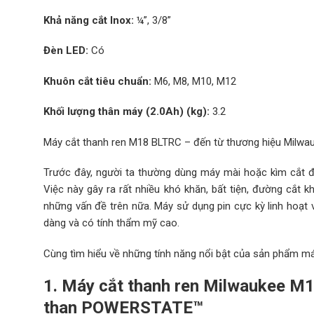
Khả năng cắt Inox:
¼”, 3/8”
Đèn LED:
Có
Khuôn cắt tiêu chuẩn:
M6, M8, M10, M12
Khối lượng thân máy (2.0Ah) (kg):
3.2
Máy cắt thanh ren M18 BLTRC – đến từ thương hiệu Milwauk
Trước đây, người ta thường dùng máy mài hoặc kìm cắt để
Việc này gây ra rất nhiều khó khăn, bất tiện, đường cắt 
những vấn đề trên nữa. Máy sử dụng pin cực kỳ linh hoạt 
dàng và có tính thẩm mỹ cao.
Cùng tìm hiểu về những tính năng nổi bật của sản phẩm 
1. Máy cắt thanh ren Milwaukee M
than POWERSTATE™