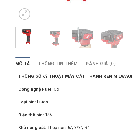
MÔ TẢ
THÔNG TIN THÊM
ĐÁNH GIÁ (0)
THÔNG SỐ KỸ THUẬT MÁY CẮT THANH REN MILWAU
Công nghệ Fuel:
Có
Loại pin:
Li-ion
Điện thế pin:
18V
Khả năng cắt:
Thép non: ¼”, 3/8”, ½”