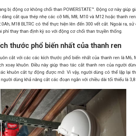
ang bị động cơ không chổi than POWERSTATE™. Động cơ này giúp gi
dễ dàng cắt qua thép nhẹ các cỡ M6, M8, M10 và M12 hoặc thanh ren
2.0Ah, M18 BLTRC có thể thực hiện lên đến 300 vết cắt. Ngoài ra, s
 phí thay than định kỳ so với động cơ chổi than truyền thống.
ch thước phổ biến nhất của thanh ren
n cắt với các các kích thước phổ biến nhất của thanh ren là M6, 
h xoay khuôn. Điều này giúp thao tác cắt thanh ren của người dùn
 các khuôn cắt tự động được mở. Vì vậy, người dùng có thể lặp lại t
ười dùng khả năng cắt các đoạn ngắn với chiều dài tối thiểu là 3,8