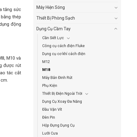
Máy Hiện Sóng
a tăng sức
 bằng thép
Thiết Bị Phòng Sạch
ử dụng động
Dụng Cụ Cầm Tay
Cần Siết Lực
Công cụ cách điện Fluke
Dụng cụ cơ khí cách điện
M8, M10 và
M12
g được rút
M18
hao tác cắt
Máy Bắn Đinh Rút
 cm.
Phụ Kiện
Thiết Bị Điện Ngoài Trời
Dụng Cụ Xoay Đa Năng
Đầu Vặn Vít
Đèn Pin
Hộp Đựng Dụng Cụ
Lưỡi Cưa