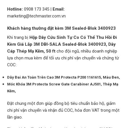
Hotline:
0908 173 345
|
Email:
marketing@techmaster.com.vn
Khách hàng thường đặt kèm 3M Sealed-Blok 3400923
Khi trang bị
Hộp Dây Cứu Sinh Tự Co Có Thể Thu Hồi Đi
Kèm Giá Lắp 3M DBI-SALA Sealed-Blok 3400923, Dây
Cáp Thép Mạ Kẽm, 50 ft
cho đội ngũ, nhiều doanh nghiệp
lựa chọn mua kèm để tối ưu chi phí vận chuyển và chứng từ
COC:
Dây Đai An Toàn Trên Cao 3M Protecta P200 1161615, Màu Đen,
Móc Khóa 3M Protecta Screw Gate Carabiner AJ501, Thép Mạ
Kẽm,
Đặt chung một đơn giúp đồng bộ tiêu chuẩn bảo hộ, giảm
chi phí vận chuyển và nhận đủ COC, hóa đơn VAT trong một
lần giao.