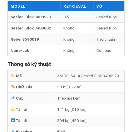
MODEL
RETRIEVAL
VỎ
Sealed-Blok 3400923
Có
Sealed IP65
Sealed-Blok 3400802
Không
Sealed IP65
Rebel 3590019
Không
Tiêu chuẩn
Nano-Lok
Không
Compact
Thông số kỹ thuật
Mã
3M DBI-SALA Sealed-Blok 3400923
Chiều dài
50 ft (15.2 m)
Cáp
Thép mạ kẽm
Tải fall
141 kg (310 lbs)
Tải lift
204 kg (450 lbs)
IP rating
IP65