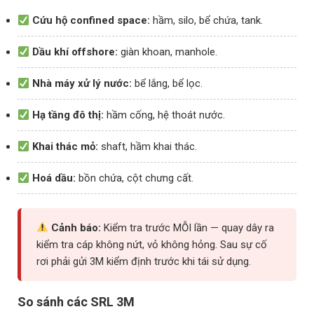
Cứu hộ confined space:
hầm, silo, bể chứa, tank.
Dầu khí offshore:
giàn khoan, manhole.
Nhà máy xử lý nước:
bể lắng, bể lọc.
Hạ tầng đô thị:
hầm cống, hệ thoát nước.
Khai thác mỏ:
shaft, hầm khai thác.
Hoá dầu:
bồn chứa, cột chưng cất.
Cảnh báo:
Kiểm tra trước MỖI lần — quay dây ra
kiểm tra cáp không nứt, vỏ không hỏng. Sau sự cố
rơi phải gửi 3M kiểm định trước khi tái sử dụng.
So sánh các SRL 3M