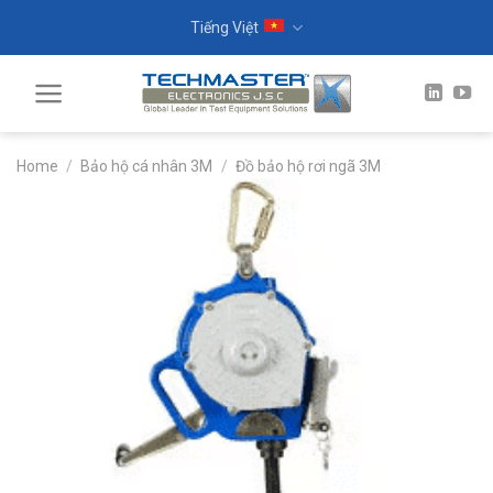
Skip
Tiếng Việt
to
content
Home
/
Bảo hộ cá nhân 3M
/
Đồ bảo hộ rơi ngã 3M