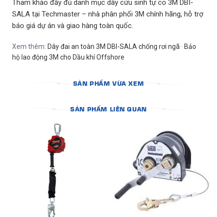
Tham khảo đầy đủ danh mục
dây cứu sinh tự co 3M DBI-
SALA
tại Techmaster –
nhà phân phối 3M chính hãng
, hỗ trợ
báo giá dự án và giao hàng toàn quốc.
Xem thêm:
Dây đai an toàn 3M DBI-SALA chống rơi ngã
·
Bảo
hộ lao động 3M cho Dầu khí Offshore
SẢN PHẨM VỪA XEM
SẢN PHẨM LIÊN QUAN