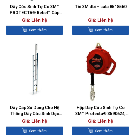
Dây Cứu Sinh Tự Co 3M™
Tời 3M dbi – sala 8518560
PROTECTA® Rebel™ Cáp
3590019, 15 ft (4,5 m)
Giá: Liên hệ
Giá: Liên hệ
Xem thêm
Xem thêm
Dây Cáp Sử Dung Cho Hệ
Hộp Dây Cứu Sinh Tự Co
Thống Dây Cứu Sinh Dọc
3M™ Protecta® 3590624,
3M™ DBI-SALA® Lad-Saf™
Cáp Mạ Kẽm, 6 m
Giá: Liên hệ
Giá: Liên hệ
6191061
Xem thêm
Xem thêm