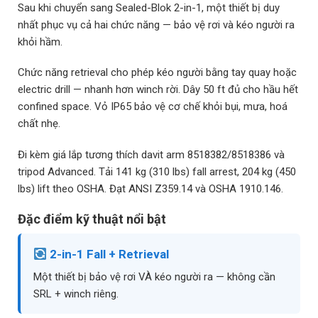
Sau khi chuyển sang Sealed-Blok 2-in-1, một thiết bị duy
nhất phục vụ cả hai chức năng — bảo vệ rơi và kéo người ra
khỏi hầm.
Chức năng retrieval cho phép kéo người bằng tay quay hoặc
electric drill — nhanh hơn winch rời. Dây 50 ft đủ cho hầu hết
confined space. Vỏ IP65 bảo vệ cơ chế khỏi bụi, mưa, hoá
chất nhẹ.
Đi kèm giá lắp tương thích davit arm 8518382/8518386 và
tripod Advanced. Tải 141 kg (310 lbs) fall arrest, 204 kg (450
lbs) lift theo OSHA. Đạt ANSI Z359.14 và OSHA 1910.146.
Đặc điểm kỹ thuật nổi bật
2-in-1 Fall + Retrieval
Một thiết bị bảo vệ rơi VÀ kéo người ra — không cần
SRL + winch riêng.