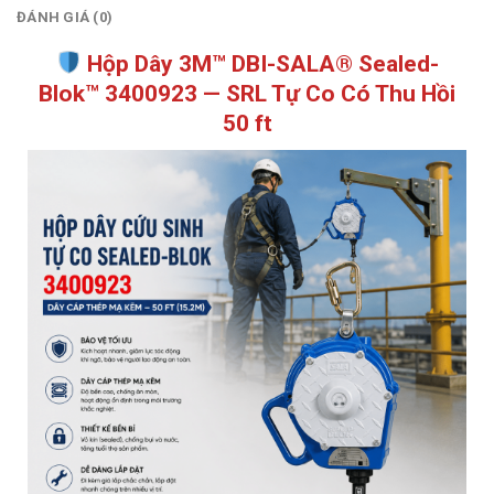
ĐÁNH GIÁ (0)
Hộp Dây 3M™ DBI-SALA® Sealed-
Blok™ 3400923 — SRL Tự Co Có Thu Hồi
50 ft