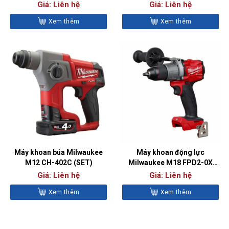
(BARE)
(SET)
Giá: Liên hệ
Giá: Liên hệ
Xem thêm
Xem thêm
Máy khoan búa Milwaukee
Máy khoan động lực
M12 CH-402C (SET)
Milwaukee M18 FPD2-0X
(BARE)
Giá: Liên hệ
Giá: Liên hệ
Xem thêm
Xem thêm