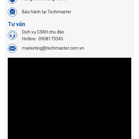
Bảo hành tại Techmaster
Tư vấn
Dịch vụ CSKH chu đáo
Hotline:
0908173345
marketing@techmaster.com.vn