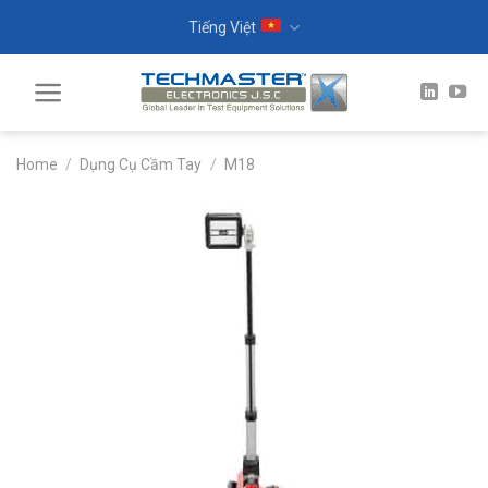
Skip
Tiếng Việt
to
content
Home
/
Dụng Cụ Cầm Tay
/
M18