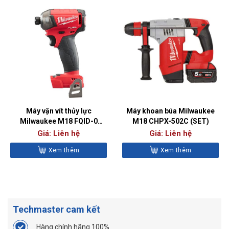
Máy vặn vít thủy lực
Máy khoan búa Milwaukee
Milwaukee M18 FQID-0
M18 CHPX-502C (SET)
(BARE)
Giá: Liên hệ
Giá: Liên hệ
Xem thêm
Xem thêm
Techmaster cam kết
Hàng chính hãng 100%