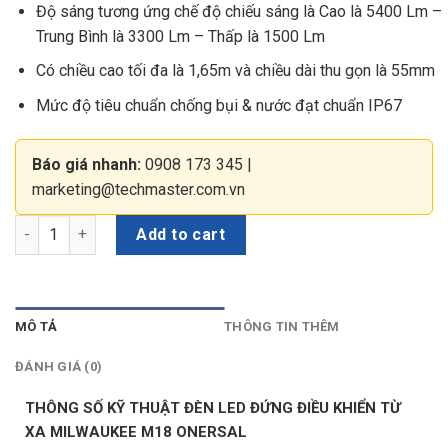
Độ sáng tương ứng chế độ chiếu sáng là Cao là 5400 Lm –
Trung Bình là 3300 Lm – Thấp là 1500 Lm
Có chiều cao tối đa là 1,65m và chiều dài thu gọn là 55mm
Mức độ tiêu chuẩn chống bụi & nước đạt chuẩn IP67
Báo giá nhanh:
0908 173 345
|
marketing@techmaster.com.vn
Đèn LED đứng điều khiển từ xa Milwaukee M18 ONERSAL quant
Add to cart
MÔ TẢ
THÔNG TIN THÊM
ĐÁNH GIÁ (0)
THÔNG SỐ KỸ THUẬT ĐÈN LED ĐỨNG ĐIỀU KHIỂN TỪ
XA MILWAUKEE M18 ONERSAL