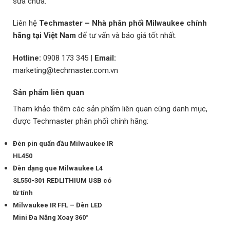
sửa chữa.
Liên hệ
Techmaster – Nhà phân phối Milwaukee chính
hãng tại Việt Nam
để tư vấn và báo giá tốt nhất.
Hotline:
0908 173 345
|
Email:
marketing@techmaster.com.vn
Sản phẩm liên quan
Tham khảo thêm các sản phẩm liên quan cùng danh mục,
được Techmaster phân phối chính hãng:
Đèn pin quấn đầu Milwaukee IR
HL450
Đèn dạng que Milwaukee L4
SL550-301 REDLITHIUM USB có
từ tính
Milwaukee IR FFL – Đèn LED
Mini Đa Năng Xoay 360°