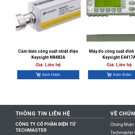
Cảm biến công suất nhiệt điện
Máy đo công suất đỉn
Keysight N8482A
Keysight E4417
Giá: Liên hệ
Giá: Liên hệ
Xem thêm
Xem thêm
THÔNG TIN LIÊN HỆ
VỀ CHÚN
CÔNG TY CỔ PHẦN ĐIỆN TỬ
Chứng Nhận
TECHMASTER
Techmaster 