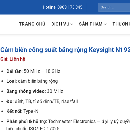
Search
Hotline: 0908 173 345
for:
TRANG CHỦ
DỊCH VỤ
SẢN PHẨM
THƯƠNG
Cảm biến công suất băng rộng Keysight N19
Giá: Liên hệ
Dải tần:
50 MHz – 18 GHz
Loại:
cảm biến băng rộng
Băng thông video:
30 MHz
Đo:
đỉnh, TB, tỉ số đỉnh/TB, rise/fall
Kết nối:
Type-N
Phân phối & hỗ trợ:
Techmaster Electronics — đại lý uỷ quyề
hiệu chuẩn ISO/IEC 17025