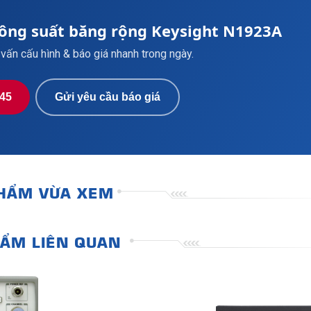
ông suất băng rộng Keysight N1923A
vấn cấu hình & báo giá nhanh trong ngày.
345
Gửi yêu cầu báo giá
HẨM VỪA XEM
ẨM LIÊN QUAN