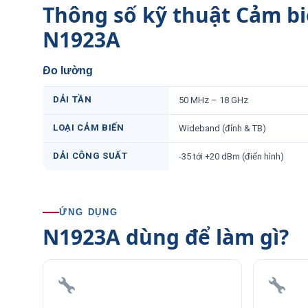
Thông số kỹ thuật Cảm bi
N1923A
Đo lường
DẢI TẦN
50 MHz – 18 GHz
LOẠI CẢM BIẾN
Wideband (đỉnh & TB)
DẢI CÔNG SUẤT
-35 tới +20 dBm (điển hình)
ỨNG DỤNG
N1923A dùng để làm gì?