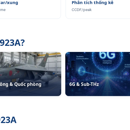
dar/xung
Phân tích thống kê
time
CCDF/peak
923A?
→
ông & Quốc phòng
6G & Sub-THz
923A