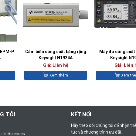
h EPM-P
Cảm biến công suất băng rộng
Máy đo công suất 
A
Keysight N1924A
Keysight N1
Giá: Liên hệ
Giá: Liên 
Xem thêm
Xem th
G TÔI
KẾT NỐI
Hãy theo dõi chúng tôi để nhận th
tức và chương trình ưu đãi.
Life Sciences