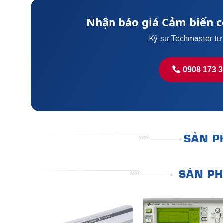
Nhận báo giá Cảm biến c
Kỹ sư Techmaster tư 
0908 173 
SẢN P
SẢN PH