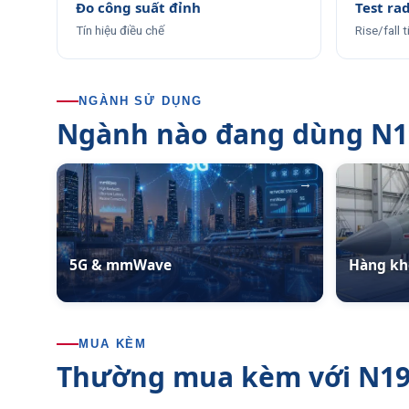
Đo công suất đỉnh
Test ra
Tín hiệu điều chế
Rise/fall 
NGÀNH SỬ DỤNG
Ngành nào đang dùng N1
→
5G & mmWave
Hàng kh
MUA KÈM
Thường mua kèm với N1