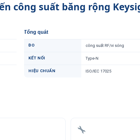
ến công suất băng rộng Keysi
Tổng quát
ĐO
công suất RF/vi sóng
KẾT NỐI
Type-N
HIỆU CHUẨN
ISO/IEC 17025