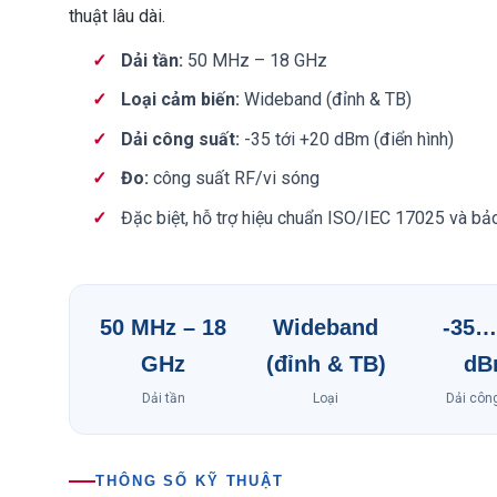
thuật lâu dài.
Dải tần:
50 MHz – 18 GHz
Loại cảm biến:
Wideband (đỉnh & TB)
Dải công suất:
-35 tới +20 dBm (điển hình)
Đo:
công suất RF/vi sóng
Đặc biệt, hỗ trợ hiệu chuẩn ISO/IEC 17025 và bả
50 MHz – 18
Wideband
-35…
GHz
(đỉnh & TB)
dB
Dải tần
Loại
Dải côn
THÔNG SỐ KỸ THUẬT