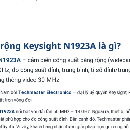
rộng Keysight N1923A là gì?
 N1923A
– cảm biến công suất băng rộng (wideba
 đo công suất đỉnh, trung bình, tỉ số đỉnh/trun
ăng thông video 30 MHz.
t Nam bởi
Techmaster Electronics
— đại lý uỷ quyền Keysight,
ật trọn vòng đời.
 N1923A
nổi bật với dải tần 50 MHz – 18 GHz. Ngoài ra, thiết bị hỗ
ệt phù hợp cho đo công suất đỉnh. Bên cạnh đó, Techmaster phâ
y đủ. Vì vậy, khách hàng nhận được giải pháp trọn gói cùng hỗ 