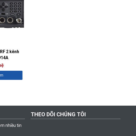
RF 2 kênh
914A
hệ
êm
THEO DÕI CHÚNG TÔI
êm nhiều tin