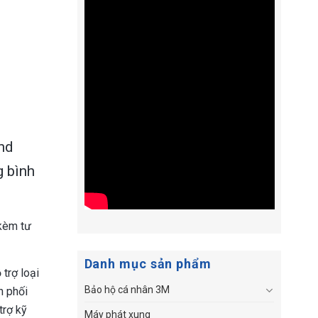
nd
g bình
 kèm tư
Danh mục sản phẩm
 trợ loại
Bảo hộ cá nhân 3M
n phối
trợ kỹ
Máy phát xung