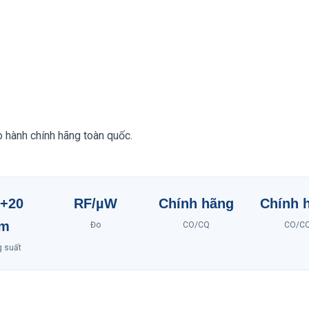
o hành chính hãng toàn quốc.
+20
RF/µW
Chính hãng
Chính 
m
Đo
CO/CQ
CO/C
g suất