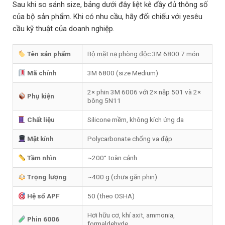
Sau khi so sánh size, bảng dưới đây liệt kê đầy đủ thông số
của bộ sản phẩm. Khi có nhu cầu, hãy đối chiếu với yesêu
cầu kỹ thuật của doanh nghiệp.
Tên sản phẩm
Bộ mặt nạ phòng độc 3M 6800 7 món
Mã chính
3M 6800 (size Medium)
2× phin 3M 6006 với 2× nắp 501 và 2×
Phụ kiện
bông 5N11
Chất liệu
Silicone mềm, không kích ứng da
Mặt kính
Polycarbonate chống va đập
Tầm nhìn
~200° toàn cảnh
Trọng lượng
~400 g (chưa gắn phin)
Hệ số APF
50 (theo OSHA)
Hơi hữu cơ, khí axit, ammonia,
Phin 6006
formaldehyde