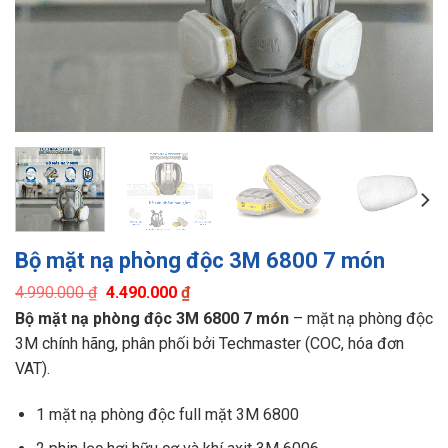
Bộ mặt nạ phòng độc 3M 6800 7 món
Original
Current
4.990.000
₫
4.490.000
₫
price
price
Bộ mặt nạ phòng độc 3M 6800 7 món
– mặt nạ phòng độc
was:
is:
4.990.000 ₫.
4.490.000 ₫.
3M chính hãng, phân phối bởi Techmaster (COC, hóa đơn
VAT).
1 mặt nạ phòng độc full mặt 3M 6800