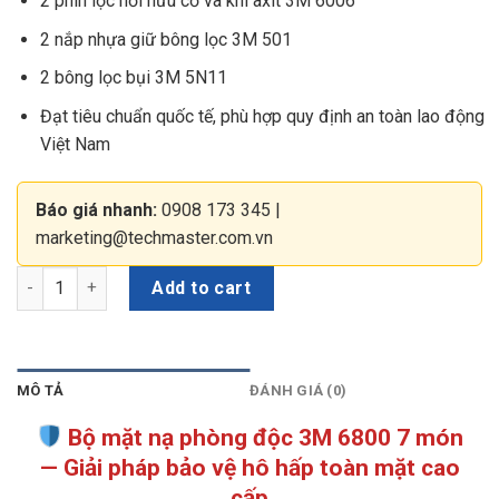
2 phin lọc hơi hữu cơ và khí axit 3M 6006
2 nắp nhựa giữ bông lọc 3M 501
2 bông lọc bụi 3M 5N11
Đạt tiêu chuẩn quốc tế, phù hợp quy định an toàn lao động
Việt Nam
Báo giá nhanh:
0908 173 345
|
marketing@techmaster.com.vn
Bộ mặt nạ phòng độc 3M 6800 7 món quantity
Add to cart
MÔ TẢ
ĐÁNH GIÁ (0)
Bộ mặt nạ phòng độc 3M 6800 7 món
— Giải pháp bảo vệ hô hấp toàn mặt cao
cấp