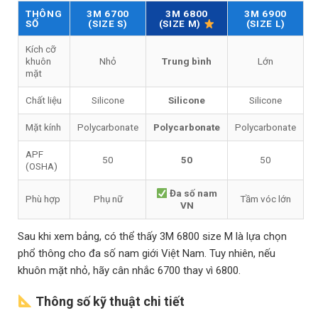
THÔNG
3M 6700
3M 6800
3M 6900
SỐ
(SIZE S)
(SIZE L)
(SIZE M)
Kích cỡ
khuôn
Nhỏ
Trung bình
Lớn
mặt
Chất liệu
Silicone
Silicone
Silicone
Mặt kính
Polycarbonate
Polycarbonate
Polycarbonate
APF
50
50
50
(OSHA)
Đa số nam
Phù hợp
Phụ nữ
Tầm vóc lớn
VN
Sau khi xem bảng, có thể thấy 3M 6800 size M là lựa chọn
phổ thông cho đa số nam giới Việt Nam. Tuy nhiên, nếu
khuôn mặt nhỏ, hãy cân nhắc 6700 thay vì 6800.
Thông số kỹ thuật chi tiết