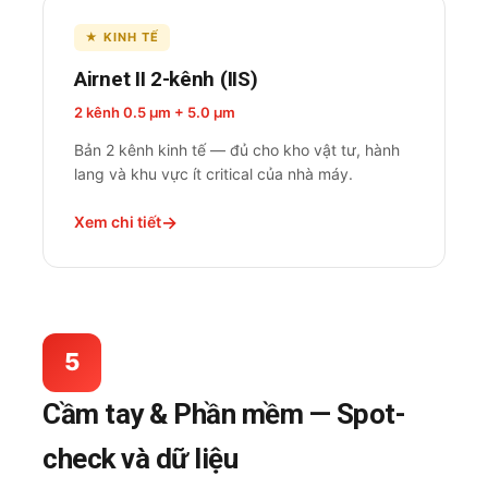
★ KINH TẾ
Airnet II 2-kênh (IIS)
2 kênh 0.5 µm + 5.0 µm
Bản 2 kênh kinh tế — đủ cho kho vật tư, hành
lang và khu vực ít critical của nhà máy.
Xem chi tiết
5
Cầm tay & Phần mềm — Spot-
check và dữ liệu