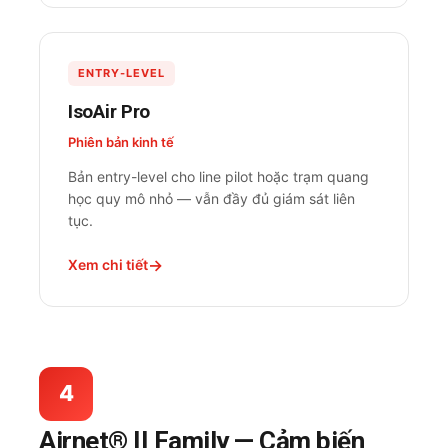
ENTRY-LEVEL
IsoAir Pro
Phiên bản kinh tế
Bản entry-level cho line pilot hoặc trạm quang
học quy mô nhỏ — vẫn đầy đủ giám sát liên
tục.
Xem chi tiết
4
Airnet® II Family — Cảm biến