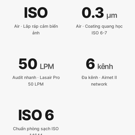
ISO
0.3
µm
Air · Lắp ráp cảm biến
Air · Coating quang học
ảnh
ISO 6-7
50
6
LPM
kênh
Audit nhanh · Lasair Pro
Đa kênh · Airnet II
50 LPM
network
ISO
6
Chuẩn phòng sạch ISO