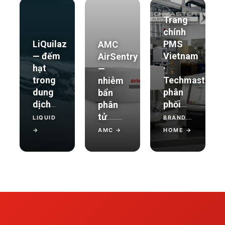
Trang
chính
LiQuilaz
PMS
AMC
— đếm
Vietnam
AirSentry
hạt
·
—
trong
Techmaster
nhiễm
dung
phân
bẩn
dịch
phối
phân
tử
LIQUID
BRAND
→
AMC →
HOME →