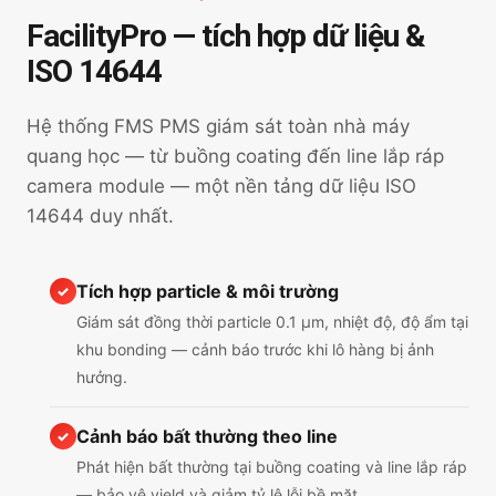
FacilityPro — tích hợp dữ liệu &
ISO 14644
Hệ thống FMS PMS giám sát toàn nhà máy
quang học — từ buồng coating đến line lắp ráp
camera module — một nền tảng dữ liệu ISO
14644 duy nhất.
Tích hợp particle & môi trường
✓
Giám sát đồng thời particle 0.1 µm, nhiệt độ, độ ẩm tại
khu bonding — cảnh báo trước khi lô hàng bị ảnh
hưởng.
Cảnh báo bất thường theo line
✓
Phát hiện bất thường tại buồng coating và line lắp ráp
— bảo vệ yield và giảm tỷ lệ lỗi bề mặt.