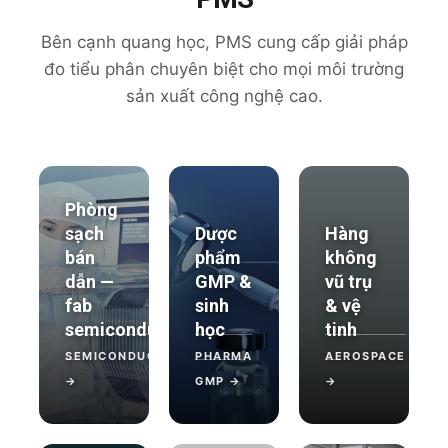
Bên cạnh quang học, PMS cung cấp giải pháp
đo tiểu phân chuyên biệt cho mọi môi trường
sản xuất công nghệ cao.
Phòng
sạch
Dược
Hàng
bán
phẩm
không
dẫn —
GMP &
vũ trụ
fab
sinh
& vệ
semiconductor
học
tinh
SEMICONDUCTOR
PHARMA
AEROSPACE
→
GMP →
→