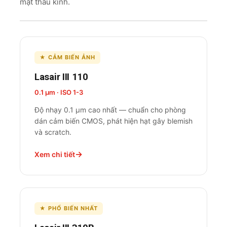
mặt thấu kính.
★ CẢM BIẾN ẢNH
Lasair III 110
0.1 µm · ISO 1-3
Độ nhạy 0.1 µm cao nhất — chuẩn cho phòng
dán cảm biến CMOS, phát hiện hạt gây blemish
và scratch.
Xem chi tiết
★ PHỔ BIẾN NHẤT