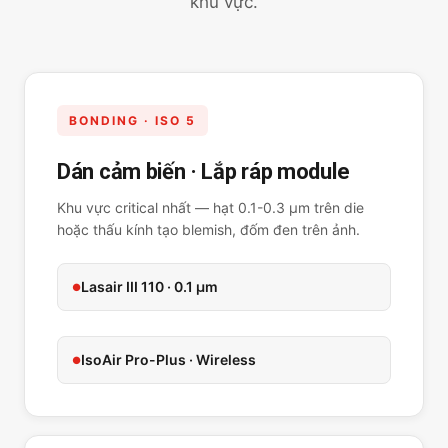
khu vực.
BONDING · ISO 5
Dán cảm biến · Lắp ráp module
Khu vực critical nhất — hạt 0.1-0.3 µm trên die
hoặc thấu kính tạo blemish, đốm đen trên ảnh.
Lasair III 110 · 0.1 µm
IsoAir Pro-Plus · Wireless