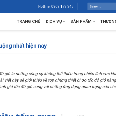
Search
Hotline: 0908 173 345
for:
TRANG CHỦ
DỊCH VỤ
SẢN PHẨM
THƯƠNG
huộng nhất hiện nay
c độ gió là những công cụ không thể thiếu trong nhiều lĩnh vực k
ài viết này sẽ giới thiệu về top những thiết bị đo tốc độ gió hàn
đánh giá tốc độ gió cùng với những ứng dụng quan trọng của ch
hiệu tổng quan