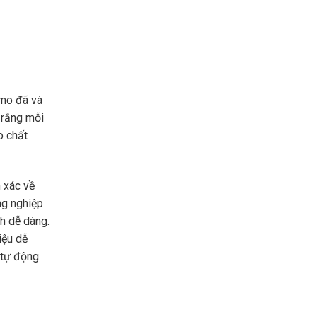
imo đã và
 rằng mỗi
o chất
h xác về
ng nghiệp
nh dễ dàng.
iệu dễ
 tự động