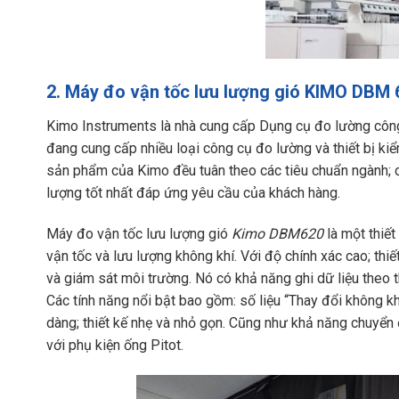
2. Máy đo vận tốc lưu lượng gió KIMO DBM 
Kimo Instruments là nhà cung cấp Dụng cụ đo lường côn
đang cung cấp nhiều loại công cụ đo lường và thiết bị ki
sản phẩm của Kimo đều tuân theo các tiêu chuẩn ngành; c
lượng tốt nhất đáp ứng yêu cầu của khách hàng.
Máy đo vận tốc lưu lượng gió
Kimo DBM620
là một thiế
vận tốc và lưu lượng không khí. Với độ chính xác cao; th
và giám sát môi trường. Nó có khả năng ghi dữ liệu theo t
Các tính năng nổi bật bao gồm: số liệu “Thay đổi không k
dàng; thiết kế nhẹ và nhỏ gọn. Cũng như khả năng chuyển 
với phụ kiện ống Pitot.