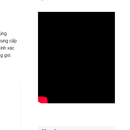
húng
 cung cấp
hính xác
g gió.