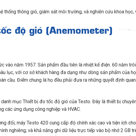
ệ thống thông gió, giám sát môi trường, và nghiên cứu khoa học, 
 tốc độ gió (Anemometer)
c vào năm 1957. Sản phẩm đầu tiên là nhiệt kế điện. 60 năm trôi
 châu lục, với cơ sở khách hàng đa dạng như dòng sản phẩm của họ
n cầu. Điểm chung là họ đều phải đưa ra những quyết định quan
danh mục Thiết bị đo tốc độ gió của Testo. Đây là thiết bị chuyê
rong các ứng dụng công nghiệp và HVAC.
ương đối; máy Testo 420 cung cấp độ chính xác cao và tiện ích ch
 hình nghiêng; và khả năng ghi dữ liệu trực tiếp vào bộ nhớ 2 GB t