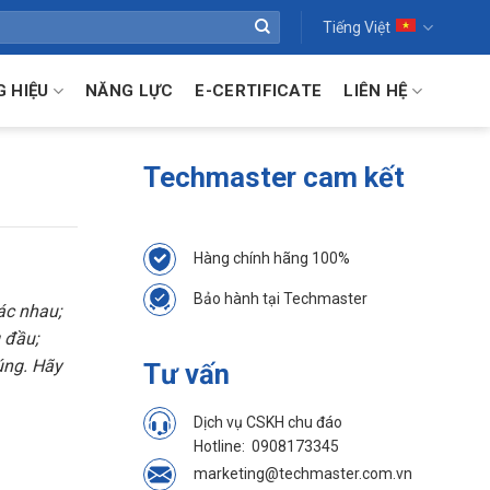
Tiếng Việt
 HIỆU
NĂNG LỰC
E-CERTIFICATE
LIÊN HỆ
Techmaster cam kết
Hàng chính hãng 100%
Bảo hành tại Techmaster
hác nhau;
g đầu;
úng. Hãy
Tư vấn
Dịch vụ CSKH chu đáo
Hotline:
0908173345
marketing@techmaster.com.vn