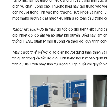
Kanomax là một thương hiệu đáng tin cậy trong lĩnh vực 
dịch vụ chất lượng cao. Thương hiệu này tập trung vào việ
con người trong lĩnh vực môi trường, sức khỏe và năng l
một mạng lưới và đặt mục tiêu lãnh đạo toàn cầu trong c
Kanomax 6501-0G
là máy đo tốc độ gió tiên tiến; cung 
gió, nhiệt độ, độ ẩm và áp suất khí quyển. Điều này làm 
thống HVAC, quản lý môi trường và theo dõi quy trình côn
Máy được thiết kế với giao diện người dùng thân thiện và 
tin quan trọng về tốc độ gió. Tính năng nổi bật bao gồm 
tích dữ liệu trên máy tính; tự động bù áp suất khí quyển 