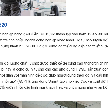
620
g nghiệp hàng đầu ở Ấn Độ. Được thành lập vào năm 1997/98; K
ểm tra cho nhiều ngành công nghiệp khác nhau. Họ tự hào tuyên bố
hứng nhận ISO 9000. Do đó, Kimo có thể cung cấp các thiết bị đ
t bị đo lường chất lượng; được thiết kế để cung cấp thông tin chín
iết bị này là công cụ lý tưởng cho các ứng dụng HVAC, sản xuất cô
hời gian với màn hình dễ đọc; giúp người dùng theo dõi và cấu hì
hí mỗi giờ” (ACPH); ứng dụng SmartKap cho việc đọc và xuất dữ l
đổi giữa nhiều cấu hình mui khác nhau; và chức năng như vi áp kế