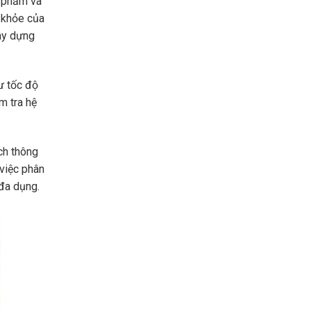
n phẩm và
c khỏe của
xây dựng
ư tốc độ
m tra hệ
ch thông
 việc phân
 đa dụng.