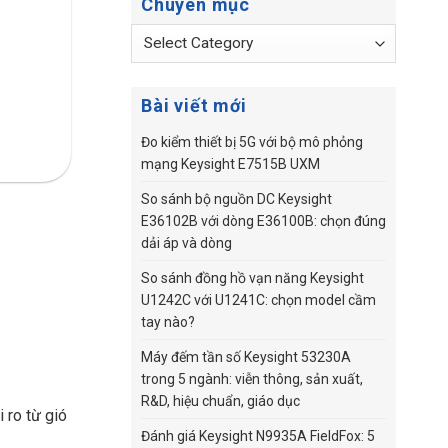
Chuyên mục
Chuyên
mục
Bài viết mới
Đo kiểm thiết bị 5G với bộ mô phỏng
mạng Keysight E7515B UXM
So sánh bộ nguồn DC Keysight
E36102B với dòng E36100B: chọn đúng
dải áp và dòng
So sánh đồng hồ vạn năng Keysight
U1242C với U1241C: chọn model cầm
tay nào?
Máy đếm tần số Keysight 53230A
trong 5 ngành: viễn thông, sản xuất,
R&D, hiệu chuẩn, giáo dục
 ro từ gió
Đánh giá Keysight N9935A FieldFox: 5