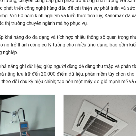
đo lường; chuyên cung cấp giải pháp đo lường chất lượng với sả
c phát triển công nghệ hàng đầu để cải thiện sự phát triển và sứ
ượng. Với 60 năm kinh nghiệm và kiến thức tích luỹ; Kanomax đã 
ác thị trường chuyên ngành mà họ phục vụ.
cấp khả năng đo đa dạng và tích hợp nhiều thông số quan trọng nh
cho nó trở thành công cụ lý tưởng cho nhiều ứng dụng; bao gồm kiể
g nghiệp.
khả năng ghi dữ liệu; giúp người dùng dễ dàng thu thập và phân tí
khả năng lưu trữ đến 20.000 điểm dữ liệu; phần mềm tùy chọn cho
và theo dõi chu kỳ hiệu chỉnh; tạo nên một máy đo gió mạnh mẽ và