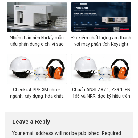
Nhiễm bẩn nền khi lấy mẫu
Đo kiểm chất lượng âm thanh
tiểu phân dung dịch: vì sao
với máy phân tích Keysight
kết quả USP 788 hay trượt
U8903B
Checklist PPE 3M cho 6
Chuẩn ANSI Z87.1, Z89.1, EN
ngành: xây dựng, hóa chất,
166 và NRR: đọc ký hiệu trên
gỗ, dệt may, y tế, hàn
PPE 3M
Leave a Reply
Your email address will not be published.
Required