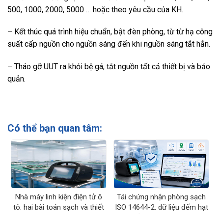
500, 1000, 2000, 5000 … hoặc theo yêu cầu của KH.
– Kết thúc quá trình hiệu chuẩn, bật đèn phòng, từ từ hạ công
suất cấp nguồn cho nguồn sáng đến khi nguồn sáng tắt hẳn.
– Tháo gỡ UUT ra khỏi bệ gá, tắt nguồn tất cả thiết bị và bảo
quản.
Có thể bạn quan tâm:
Nhà máy linh kiện điện tử ô
Tái chứng nhận phòng sạch
tô: hai bài toán sạch và thiết
ISO 14644-2: dữ liệu đếm hạt
bị đo tương ứng
cần lưu những gì