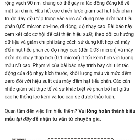
rộng vạch 90 nm, chúng có thể gây ra tác động đáng kể về
mặt tài chính. Hầu hết các chiến lược giám sát hạt tiểu phân
trước đây đều tập trung vào việc sử dụng máy đếm hạt tiểu
phân 0,05 micron on-line, di động, độ nhạy cao. Bài báo này
xem xét các cơ hội để cải thiện hiệu suất, theo dõi xu hướng
dữ liệu và giảm chi phí bằng cách sử dụng kết hợp cả máy
đếm hạt tiểu phân có độ nhạy cao (đến 0,03 micron) và máy
đếm độ nhạy thấp hơn (0,1 micron) ít tốn kém hơn với lượng
mẫu rất cao. Phạm vi của bài báo này trình bày chi tiết tác
động của độ nhạy kích thước, khối lượng mẫu và mức đếm
zero đối với hiệu suất của máy đếm hạt tiểu phân. Các cân
nhắc giám sát thực tế và sự khác biệt về phân bố hạt giữa
các hệ thống lọc kém và lọc cao sẽ được thảo luận.
Quan tâm đến việc tìm hiểu thêm?
Vui lòng hoàn thành biểu
mẫu
tại đây
để nhận tư vấn từ chuyên gia.