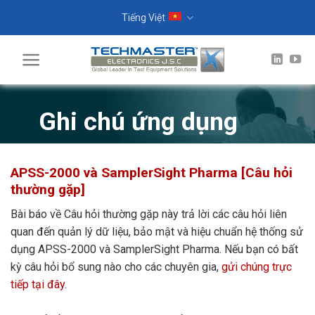
Skip
Tiếng Việt
to
content
Ghi chú ứng dụng
APSS-2000 và SamplerSight Pharma [Câu hỏi
thường gặp]
Bài báo về Câu hỏi thường gặp này trả lời các câu hỏi liên
quan đến quản lý dữ liệu, bảo mật và hiệu chuẩn hệ thống sử
dụng APSS-2000 và SamplerSight Pharma. Nếu bạn có bất
kỳ câu hỏi bổ sung nào cho các chuyên gia,
gửi chúng trực
tiếp tại đây
.