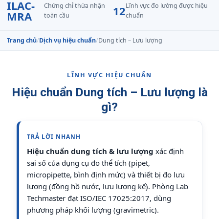
ILAC-
Chứng chỉ thừa nhận
Lĩnh vực đo lường được hiệu
12
MRA
toàn cầu
chuẩn
Trang chủ
/
Dịch vụ hiệu chuẩn
/
Dung tích – Lưu lượng
LĨNH VỰC HIỆU CHUẨN
Hiệu chuẩn Dung tích – Lưu lượng là
gì?
TRẢ LỜI NHANH
Hiệu chuẩn dung tích & lưu lượng
xác định
sai số của dụng cụ đo thể tích (pipet,
micropipette, bình định mức) và thiết bị đo lưu
lượng (đồng hồ nước, lưu lượng kế). Phòng Lab
Techmaster đạt ISO/IEC 17025:2017, dùng
phương pháp khối lượng (gravimetric).