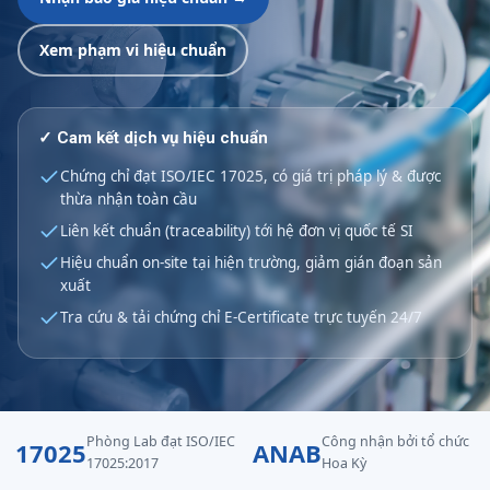
Xem phạm vi hiệu chuẩn
✓ Cam kết dịch vụ hiệu chuẩn
Chứng chỉ đạt ISO/IEC 17025, có giá trị pháp lý & được
thừa nhận toàn cầu
Liên kết chuẩn (traceability) tới hệ đơn vị quốc tế SI
Hiệu chuẩn on-site tại hiện trường, giảm gián đoạn sản
xuất
Tra cứu & tải chứng chỉ E-Certificate trực tuyến 24/7
Phòng Lab đạt ISO/IEC
Công nhận bởi tổ chức
17025
ANAB
17025:2017
Hoa Kỳ