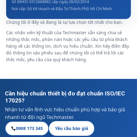
Số ĐKKD: 0312668882 cấp ngày 28/02/2014
Nơi cấp: Sở Kế Hoạch và Đầu Tư Thành Phố Hồ Chí Minh
Chúng tôi ở đây và đang là sự lựa chọn tốt nhất cho bạn.
Các nhân viên kỹ thuật của Techmaster sẵn sàng chia sẻ
những thắc mắc, phàn nàn hoặc các yêu cầu từ phía khách
hàng về các thông tin, dịch vụ hiệu chuẩn. Xin hãy điền đầy
đủ thông tin vào phiếu sau để chúng tôi có thể trả lời các
thắc mắc, yêu cầu của quý khách hàng.
Cần hiệu chuẩn thiết bị đo đạt chuẩn ISO/IEC
17025?
Nhận tư vấn lĩnh vực hiệu chuẩn phù hợp và báo giá
nhanh từ đội ngũ Techmaster.
0908 173 345
Yêu cầu báo giá