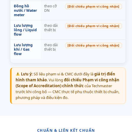
Đồng hồ
theo cỡ
[Đối chiếu phạm vi công nhận]
nước / Water
DN
meter
Lưu lượng
theo dải
[Đối chiếu phạm vi công nhận]
lỏng / Liquid
thiết bị
flow
Lưu lượng
theo dải
[Đối chiếu phạm vi công nhận]
khí / Gas
thiết bị
flow
Lưu ý:
Số liệu phạm vi & CMC dưới đây là
giá trị điển
hình tham khảo
. Vui lòng
đối chiếu Phạm vi công nhận
(Scope of Accreditation) chính thức
của Techmaster
trước khi công bố — CMC thực tế phụ thuộc thiết bị chuẩn,
phương pháp và điều kiện đo.
CHUẨN & LIÊN KẾT CHUẨN