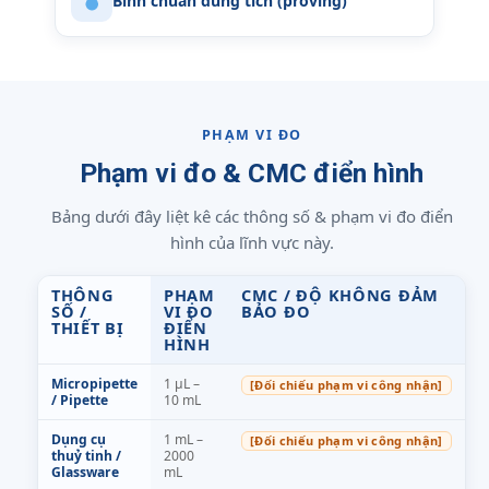
Bình chuẩn dung tích (proving)
PHẠM VI ĐO
Phạm vi đo & CMC điển hình
Bảng dưới đây liệt kê các thông số & phạm vi đo điển
hình của lĩnh vực này.
THÔNG
PHẠM
CMC / ĐỘ KHÔNG ĐẢM
SỐ /
VI ĐO
BẢO ĐO
THIẾT BỊ
ĐIỂN
HÌNH
Micropipette
1 µL –
[Đối chiếu phạm vi công nhận]
/ Pipette
10 mL
Dụng cụ
1 mL –
[Đối chiếu phạm vi công nhận]
thuỷ tinh /
2000
Glassware
mL