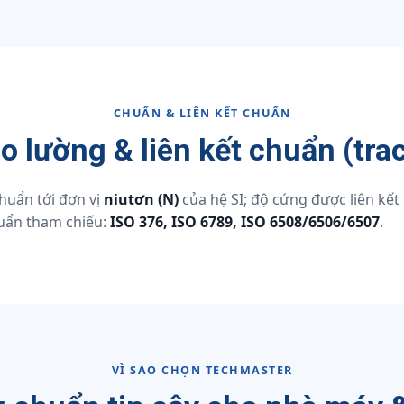
CHUẨN & LIÊN KẾT CHUẨN
 lường & liên kết chuẩn (trac
chuẩn tới đơn vị
niutơn (N)
của hệ SI; độ cứng được liên kết
huẩn tham chiếu:
ISO 376, ISO 6789, ISO 6508/6506/6507
.
VÌ SAO CHỌN TECHMASTER