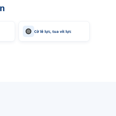
ẩn
Cờ lê lực, tua vít lực