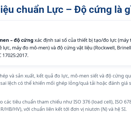
iệu chuẩn Lực – Độ cứng là g
men – độ cứng
xác định sai số của thiết bị tạo/đo lực (máy 
lê lực, máy đo mô-men) và độ cứng vật liệu (Rockwell, Brinel
C 17025:2017.
 thép và sản xuất, kết quả đo lực, mô-men siết và độ cứng q
sai lệch có thể khiến mối ghép lỏng/quá tải hoặc đánh giá sa
các tiêu chuẩn tham chiếu như ISO 376 (load cell), ISO 6789
HB/HV), với chuẩn liên kết tới đơn vị niutơn (N) và hệ SI.