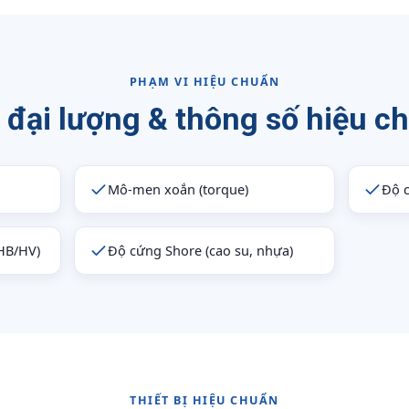
PHẠM VI HIỆU CHUẨN
 đại lượng & thông số hiệu c
Mô-men xoắn (torque)
Độ 
(HB/HV)
Độ cứng Shore (cao su, nhựa)
THIẾT BỊ HIỆU CHUẨN