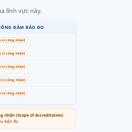
a lĩnh vực này.
KHÔNG ĐẢM BẢO ĐO
m vi công nhận]
m vi công nhận]
m vi công nhận]
m vi công nhận]
m vi công nhận]
ng nhận (Scope of Accreditation)
u kiện đo.