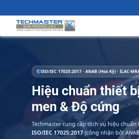
Skip
to
content
ISO/IEC 17025:2017 · ANAB (Hoa Kỳ) · ILAC-MR
Hiệu chuẩn thiết b
men & Độ cứng
Techmaster cung cấp dịch vụ hiệu chuẩn 
ISO/IEC 17025:2017
(công nhận bởi ANAB 