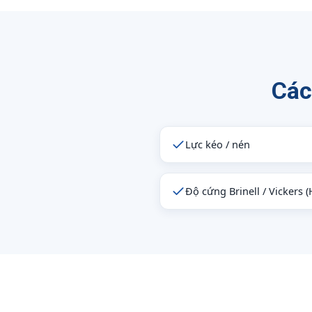
Các
Lực kéo / nén
Độ cứng Brinell / Vickers 