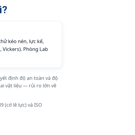
ì?
thử kéo nén, lực kế,
l, Vickers). Phòng Lab
uyết định độ an toàn và độ
i vật liệu — rủi ro lớn về
 (cờ lê lực) và ISO