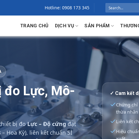
Search
Hotline: 0908 173 345
for:
TRANG CHỦ
DỊCH VỤ
SẢN PHẨM
THƯƠNG
A
ị đo Lực, Mô-
✓ Cam kết d
Chứng chỉ 
thừa nhận
Liên kết ch
thiết bị đo
Lực – Độ cứng
đạt
Hiệu chuẩn
– Hoa Kỳ), liên kết chuẩn SI
xuất