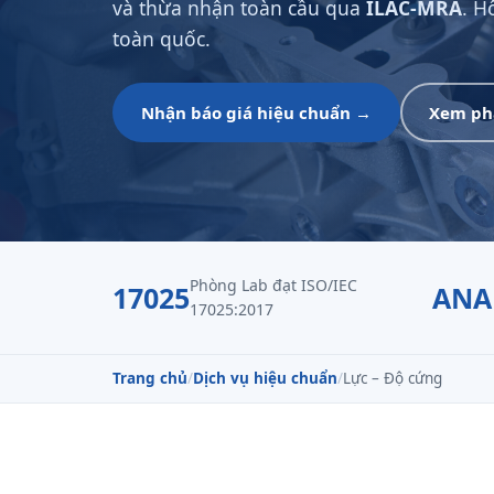
và thừa nhận toàn cầu qua
ILAC-MRA
. H
toàn quốc.
Nhận báo giá hiệu chuẩn →
Xem ph
Phòng Lab đạt ISO/IEC
17025
ANA
17025:2017
Trang chủ
/
Dịch vụ hiệu chuẩn
/
Lực – Độ cứng