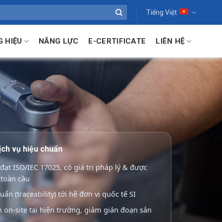
Tiếng Việt
 HIỆU
NĂNG LỰC
E-CERTIFICATE
LIÊN HỆ
ịch vụ hiệu chuẩn
đạt ISO/IEC 17025, có giá trị pháp lý & được
 toàn cầu
uẩn (traceability) tới hệ đơn vị quốc tế SI
 on-site tại hiện trường, giảm gián đoạn sản