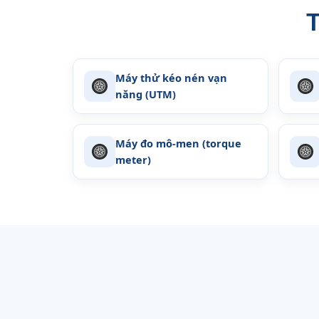
T
Máy thử kéo nén vạn
năng (UTM)
Máy đo mô-men (torque
meter)