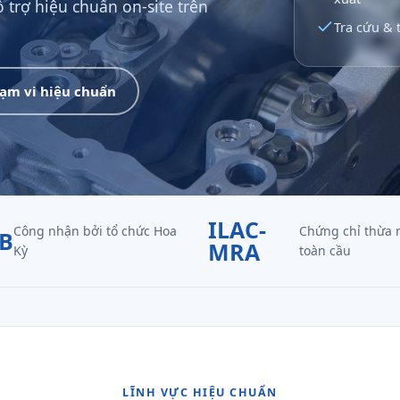
ỗ trợ hiệu chuẩn on-site trên
Tra cứu & t
ạm vi hiệu chuẩn
ILAC-
Công nhận bởi tổ chức Hoa
Chứng chỉ thừa 
B
MRA
Kỳ
toàn cầu
LĨNH VỰC HIỆU CHUẨN