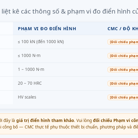
liệt kê các thông số & phạm vi đo điển hình củ
PHẠM VI ĐO ĐIỂN HÌNH
CMC / ĐỘ 
≤ 100 kN (đến 1000 kN)
[Đối chiếu phạ
≤ 1000 N·m
[Đối chiếu phạ
1 – 1000 N·m
[Đối chiếu phạ
20 – 70 HRC
[Đối chiếu phạ
HV scales
[Đối chiếu phạ
i đây là
giá trị điển hình tham khảo
. Vui lòng
đối chiếu Phạm vi cô
 công bố — CMC thực tế phụ thuộc thiết bị chuẩn, phương pháp và điề