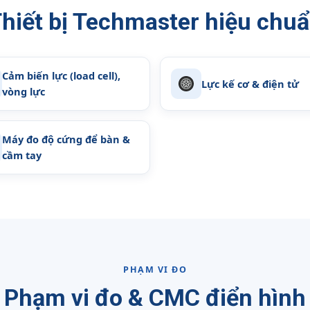
hiết bị Techmaster hiệu chu
Cảm biến lực (load cell),
Lực kế cơ & điện tử
vòng lực
Máy đo độ cứng để bàn &
cầm tay
PHẠM VI ĐO
Phạm vi đo & CMC điển hình