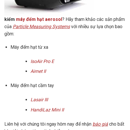
kiếm
máy đếm hạt aerosol
? Hãy tham khảo các sản phẩm
của
Particle Measuring Systems
với nhiều sự lựa chọn bao
gồm:
Máy đếm hạt từ xa
IsoAir Pro E
Airnet II
Máy đếm hạt cầm tay
Lasair III
HandiLaz Mini II
Liên hệ với chúng tôi ngay hôm nay để nhận
báo giá
cho bất