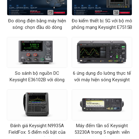
Đo dòng điện bằng máy hiện
Đo kiểm thiết bị 5G với bộ mô
sóng: chọn đầu dò dòng
phỏng mạng Keysight E7515B
Keysight
UXM
So sánh bộ nguồn DC
6 ứng dụng đo lường thực tế
Keysight E36102B với dòng
với máy hiện sóng Keysight
E36100B: chọn đúng dải áp
DSOX1202A
và dòng
Đánh giá Keysight N9935A
Máy đếm tần số Keysight
FieldFox: 5 điểm nổi bật của
53230A trong 5 ngành: viễn
máy phân tích phổ cầm tay 9
thông, sản xuất, R&D, hiệu