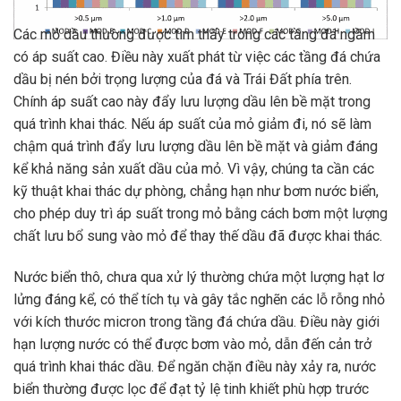
Các mỏ dầu thường được tìm thấy trong các tầng đá ngầm
có áp suất cao. Điều này xuất phát từ việc các tầng đá chứa
dầu bị nén bởi trọng lượng của đá và Trái Đất phía trên.
Chính áp suất cao này đẩy lưu lượng dầu lên bề mặt trong
quá trình khai thác. Nếu áp suất của mỏ giảm đi, nó sẽ làm
chậm quá trình đẩy lưu lượng dầu lên bề mặt và giảm đáng
kể khả năng sản xuất dầu của mỏ. Vì vậy, chúng ta cần các
kỹ thuật khai thác dự phòng, chẳng hạn như bơm nước biển,
cho phép duy trì áp suất trong mỏ bằng cách bơm một lượng
chất lưu bổ sung vào mỏ để thay thế dầu đã được khai thác.
Nước biển thô, chưa qua xử lý thường chứa một lượng hạt lơ
lửng đáng kể, có thể tích tụ và gây tắc nghẽn các lỗ rỗng nhỏ
với kích thước micron trong tầng đá chứa dầu. Điều này giới
hạn lượng nước có thể được bơm vào mỏ, dẫn đến cản trở
quá trình khai thác dầu. Để ngăn chặn điều này xảy ra, nước
biển thường được lọc để đạt tỷ lệ tinh khiết phù hợp trước