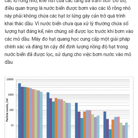
các lỗ rỗng nhỏ, khe nứt của các tầng đá trầm tích. Do đó,
điều quan trọng là nước biển được bơm vào các lỗ rỗng nhỏ
này phải không chứa các hạt lơ lửng gây cản trở quá trình
khai thác dầu. Vì nước biển chưa qua xử lý thường chứa số
lượng hạt đáng kể, nên chúng sẽ được lọc trước khi bơm vào
các mỏ dầu. Máy đo hạt quang học cung cấp một giải pháp
chính xác và đáng tin cậy để định lượng nồng độ hạt trong
nước biển đã được lọc, sử dụng cho việc bơm nước vào mỏ
dầu.