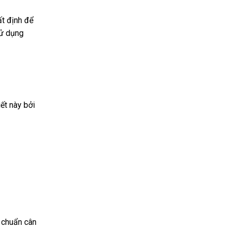
ất định để
sử dụng
ết này bởi
u chuẩn cân