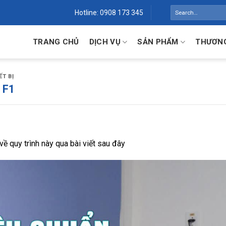
Search
Hotline: 0908 173 345
for:
TRANG CHỦ
DỊCH VỤ
SẢN PHẨM
THƯƠNG
ẾT BỊ
 F1
ề quy trình này qua bài viết sau đây