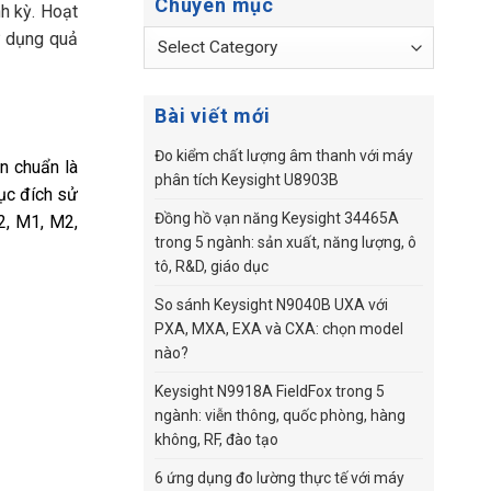
Chuyên mục
h kỳ. Hoạt
Chuyên
ử dụng quả
mục
Bài viết mới
Đo kiểm chất lượng âm thanh với máy
n chuẩn là
phân tích Keysight U8903B
mục đích sử
Đồng hồ vạn năng Keysight 34465A
2, M1, M2,
trong 5 ngành: sản xuất, năng lượng, ô
tô, R&D, giáo dục
So sánh Keysight N9040B UXA với
PXA, MXA, EXA và CXA: chọn model
nào?
Keysight N9918A FieldFox trong 5
ngành: viễn thông, quốc phòng, hàng
không, RF, đào tạo
6 ứng dụng đo lường thực tế với máy