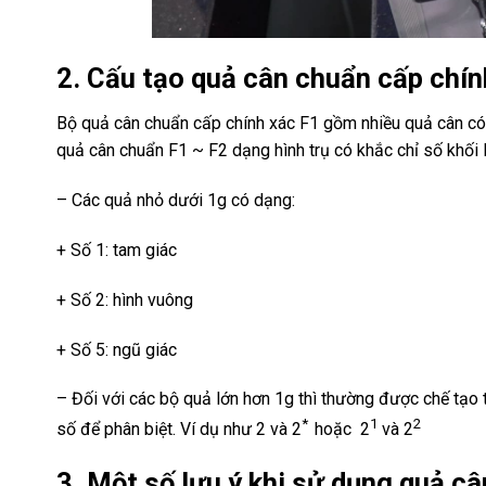
2. Cấu tạo quả cân chuẩn
cấp chí
Bộ quả cân chuẩn cấp chính xác F1 gồm nhiều quả cân có
quả cân chuẩn F1 ~ F2 dạng hình trụ có khắc chỉ số khối
– Các quả nhỏ dưới 1g có dạng:
+ Số 1: tam giác
+ Số 2: hình vuông
+ Số 5: ngũ giác
– Đối với các bộ quả lớn hơn 1g thì thường được chế tạo
*
1
2
số để phân biệt. Ví dụ như 2 và
2
hoặc 2
và 2
3. Một số lưu ý khi sử dụng quả c