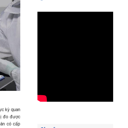
cực kỳ quan
 bị đo được
cân có cấp