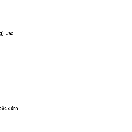
g). Các
hoặc đánh