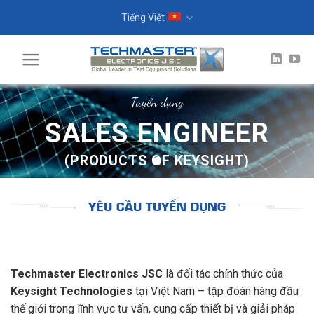
Skip
Tiếng Việt
to
content
Tuyển dụng
SALES ENGINEER
(PRODUCTS OF KEYSIGHT)
Ứng Tuyển Ngay!
YÊU CẦU TUYỂN DỤNG
Techmaster Electronics JSC
là đối tác chính thức của
Keysight Technologies
tại Việt Nam – tập đoàn hàng đầu
thế giới trong lĩnh vực tư vấn, cung cấp thiết bị và giải pháp