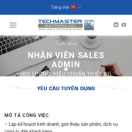
Skip
Tiếng Việt
to
content
Tuyển dụng
NHÂN VIÊN SALES
ADMIN
(ĐO LƯỜNG, HIỆU CHUẨN THIẾT BỊ)
Ứng Tuyển Ngay!
YÊU CẦU TUYỂN DỤNG
MÔ TẢ CÔNG VIỆC
– Lập kế hoạch kinh doanh, giới thiệu sản phẩm, dịch vụ
công ty đến khách hàng.