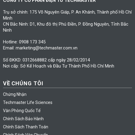
CÔNG TY CỔ PHẦN ĐIỆN TỬ TECHMASTER
Trụ sở chính: 175 Võ Nguyên Giáp, P. An Khánh, Thành phố Hồ Chí
Minh
CN Bắc Ninh: D1, Khu đô thị Phú Điền, P. Đồng Nguyên, Tỉnh Bắc
Ninh
Hotline: 0908 173 345
Email: marketing@techmaster.com.vn
Số ĐKKD: 0312668882 cấp ngày 28/02/2014
Nơi cấp: Sở Kế Hoạch và Đầu Tư Thành Phố Hồ Chí Minh
VỀ CHÚNG TÔI
Chứng Nhận
Techmaster Life Sciences
Văn Phòng Quốc Tế
Chính Sách Bảo Hành
Chính Sách Thanh Toán
Chính Sách Vận Chuyển