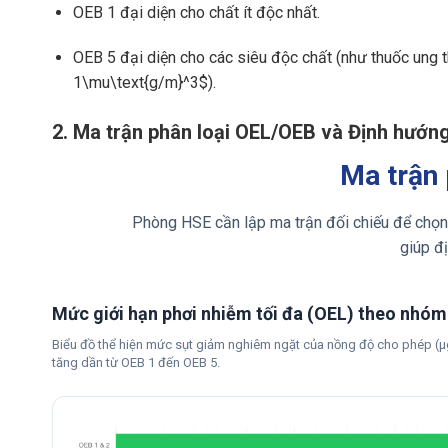
OEB 1 đại diện cho chất ít độc nhất.
OEB 5 đại diện cho các siêu độc chất (như thuốc ung t
1\mu\text{g/m}^3$
).
2. Ma trận phân loại OEL/OEB và Định hướn
Ma trận
Phòng HSE cần lập ma trận đối chiếu để chọn
giúp đị
Mức giới hạn phơi nhiễm tối đa (OEL) theo nhó
Biểu đồ thể hiện mức sụt giảm nghiêm ngặt của nồng độ cho phép (μg
tăng dần từ OEB 1 đến OEB 5.