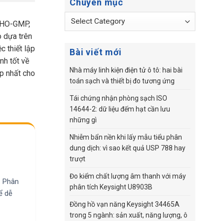
Chuyên mục
Chuyên
 WHO-GMP,
mục
o dựa trên
c thiết lập
Bài viết mới
nh tốt về
Nhà máy linh kiện điện tử ô tô: hai bài
p nhất cho
toán sạch và thiết bị đo tương ứng
Tái chứng nhận phòng sạch ISO
14644-2: dữ liệu đếm hạt cần lưu
những gì
Nhiễm bẩn nền khi lấy mẫu tiểu phân
dung dịch: vì sao kết quả USP 788 hay
trượt
Đo kiểm chất lượng âm thanh với máy
. Phân
phân tích Keysight U8903B
ể dễ
Đồng hồ vạn năng Keysight 34465A
trong 5 ngành: sản xuất, năng lượng, ô