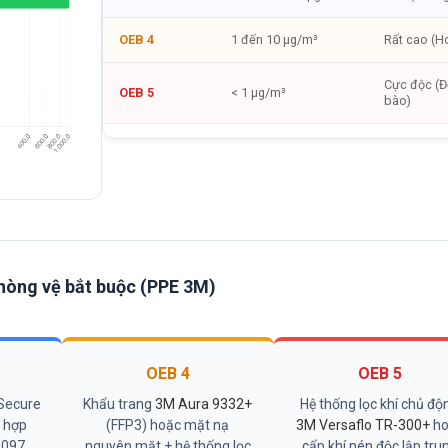
OEB 4
1 đến 10 μg/m³
Rất cao (
Cực độc (Đ
OEB 5
< 1 μg/m³
bào)
hòng vệ bắt buộc (PPE 3M)
OEB 4
OEB 5
Secure
Khẩu trang
3M Aura 9332+
Hệ thống lọc khí chủ độ
t hợp
(FFP3) hoặc mặt nạ
3M Versaflo TR-300+
ho
3097
nguyên mặt + hệ thống lọc
cấp khí nén độc lập tru