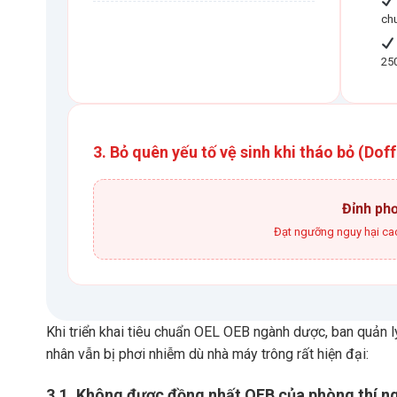
ch
250
3. Bỏ quên yếu tố vệ sinh khi tháo bỏ (Dof
Đỉnh ph
Đạt ngưỡng nguy hại cao
Khi triển khai tiêu chuẩn OEL OEB ngành dược, ban quản
nhân vẫn bị phơi nhiễm dù nhà máy trông rất hiện đại:
3.1. Không được đồng nhất OEB của phòng thí n