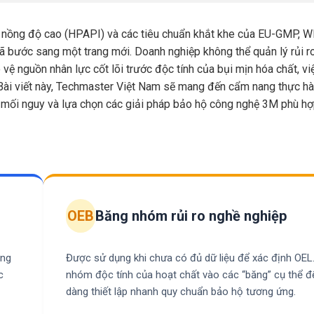
rị nồng độ cao (HPAPI) và các tiêu chuẩn khắt khe của EU-GMP,
ã bước sang một trang mới. Doanh nghiệp không thể quản lý rủi r
ệ nguồn nhân lực cốt lõi trước độc tính của bụi mịn hóa chất, việ
Bài viết này, Techmaster Việt Nam sẽ mang đến cẩm nang thực hà
 mối nguy và lựa chọn các giải pháp bảo hộ công nghệ 3M phù hợ
OEB
Băng nhóm rủi ro nghề nghiệp
ộng
Được sử dụng khi chưa có đủ dữ liệu để xác định OEL
c
nhóm độc tính của hoạt chất vào các “băng” cụ thể đ
dàng thiết lập nhanh quy chuẩn bảo hộ tương ứng.