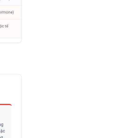
Hormone)
ộc tế
ng
ặc
ng