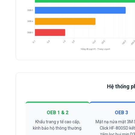
Hệ thống p
OEB 1 & 2
OEB 3
Khẩu trang y tế cao cấp,
Mặt nạ nửa mặt 3M 
kính bảo hộ thông thường.
Click HF-800SD kế
tấm lọc bụi mịn D