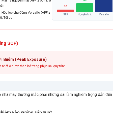
50
Mặt nạ nguyên mặt (APF ≥ 50): Đạt
uẩn
10
Hộp lọc chủ động Versaflo (APF ≥
N95
Nguyên Mặt
Versaflo
): Tối ưu
fing SOP)
ơi nhiễm (Peak Exposure)
 nhất ở bước tháo bỏ trang phục sai quy trình.
 lý nhà máy thường mắc phải những sai lầm nghiêm trọng dẫn đến
ghiệm vào xưởng sản xuất