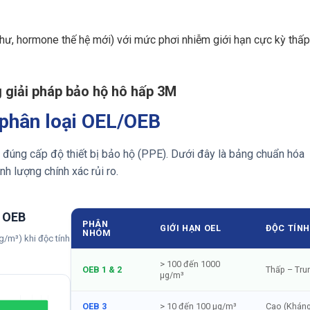
hư, hormone thế hệ mới) với mức phơi nhiễm giới hạn cực kỳ thấp
g giải pháp bảo hộ hô hấp 3M
 phân loại OEL/OEB
 đúng cấp độ thiết bị bảo hộ (PPE). Dưới đây là bảng chuẩn hóa
nh lượng chính xác rủi ro.
m OEB
PHÂN
GIỚI HẠN OEL
ĐỘC TÍN
NHÓM
/m³) khi độc tính
> 100 đến 1000
OEB 1 & 2
Thấp – Tru
μg/m³
OEB 3
> 10 đến 100 μg/m³
Cao (Kháng