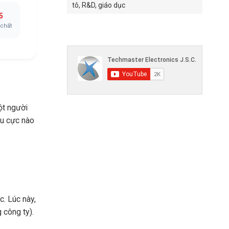
tô, R&D, giáo dục
5
 chất
ột người
êu cực nào
c. Lúc này,
 công ty).