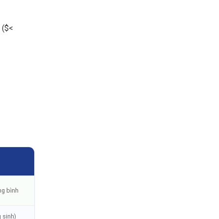
 (
$<
H
ng bình
 sinh)