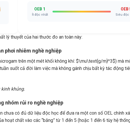
i
OEB 1
OEB 
Ít độc nhất
Siêu độc
ất lý thuyết của hai thước đo an toàn này:
hạn phơi nhiễm nghề nghiệp
microgam trên một mét khối không khí:
$\mu\text{g/m}^3$
) mà m
ờ/tuần suốt cả đời làm việc mà không gánh chịu bất kỳ tác động ti
 kinh khủng.
ng nhóm rủi ro nghề nghiệp
ian chưa có đủ dữ liệu độc học để đưa ra một con số OEL chính xá
 hoạt chất vào các “băng” từ 1 đến 5 (hoặc 1 đến 6 tùy hệ thống