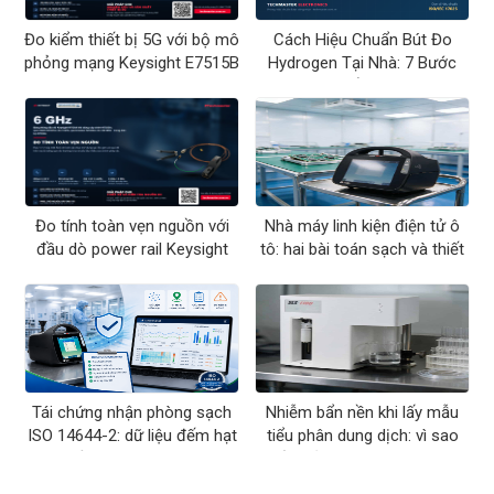
Đo kiểm thiết bị 5G với bộ mô
Cách Hiệu Chuẩn Bút Đo
phỏng mạng Keysight E7515B
Hydrogen Tại Nhà: 7 Bước
UXM
Chuẩn ORP
Đo tính toàn vẹn nguồn với
Nhà máy linh kiện điện tử ô
đầu dò power rail Keysight
tô: hai bài toán sạch và thiết
N7020A
bị đo tương ứng
Tái chứng nhận phòng sạch
Nhiễm bẩn nền khi lấy mẫu
ISO 14644-2: dữ liệu đếm hạt
tiểu phân dung dịch: vì sao
cần lưu những gì
kết quả USP 788 hay trượt