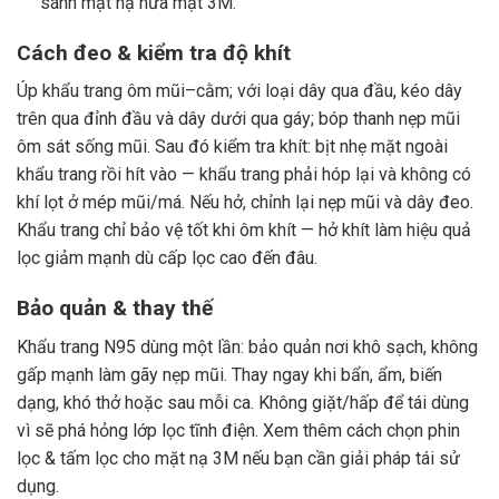
sánh mặt nạ nửa mặt 3M
.
Cách đeo & kiểm tra độ khít
Úp khẩu trang ôm mũi–cằm; với loại dây qua đầu, kéo dây
trên qua đỉnh đầu và dây dưới qua gáy; bóp thanh nẹp mũi
ôm sát sống mũi. Sau đó kiểm tra khít: bịt nhẹ mặt ngoài
khẩu trang rồi hít vào — khẩu trang phải hóp lại và không có
khí lọt ở mép mũi/má. Nếu hở, chỉnh lại nẹp mũi và dây đeo.
Khẩu trang chỉ bảo vệ tốt khi ôm khít — hở khít làm hiệu quả
lọc giảm mạnh dù cấp lọc cao đến đâu.
Bảo quản & thay thế
Khẩu trang N95 dùng một lần: bảo quản nơi khô sạch, không
gấp mạnh làm gãy nẹp mũi. Thay ngay khi bẩn, ẩm, biến
dạng, khó thở hoặc sau mỗi ca. Không giặt/hấp để tái dùng
vì sẽ phá hỏng lớp lọc tĩnh điện. Xem thêm
cách chọn phin
lọc & tấm lọc cho mặt nạ 3M
nếu bạn cần giải pháp tái sử
dụng.