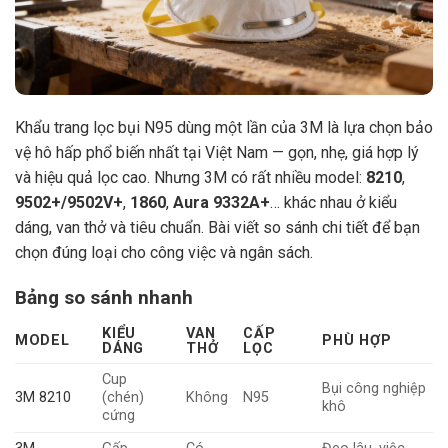
Khẩu trang lọc bụi N95 dùng một lần của 3M là lựa chọn bảo
vệ hô hấp phổ biến nhất tại Việt Nam — gọn, nhẹ, giá hợp lý
và hiệu quả lọc cao. Nhưng 3M có rất nhiều model:
8210
,
9502+/9502V+
,
1860
,
Aura 9332A+
… khác nhau ở kiểu
dáng, van thở và tiêu chuẩn. Bài viết so sánh chi tiết để bạn
chọn đúng loại cho công việc và ngân sách.
Bảng so sánh nhanh
KIỂU
VAN
CẤP
MODEL
PHÙ HỢP
DÁNG
THỞ
LỌC
Cup
Bụi công nghiệp
3M 8210
(chén)
Không
N95
khô
cứng