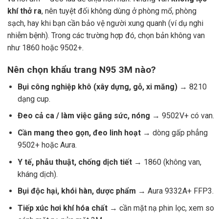
khí thở ra
, nên tuyệt đối không dùng ở phòng mổ, phòng
sạch, hay khi bạn cần bảo vệ người xung quanh (ví dụ nghi
nhiễm bệnh). Trong các trường hợp đó, chọn bản không van
như
1860
hoặc 9502+.
Nên chọn khẩu trang N95 3M nào?
Bụi công nghiệp khô (xây dựng, gỗ, xi măng)
→ 8210
dạng cup.
Đeo cả ca / làm việc gắng sức, nóng
→ 9502V+ có van.
Cần mang theo gọn, đeo linh hoạt
→ dòng gấp phẳng
9502+ hoặc Aura.
Y tế, phẫu thuật, chống dịch tiết
→ 1860 (không van,
kháng dịch).
Bụi độc hại, khói hàn, dược phẩm
→ Aura 9332A+ FFP3.
Tiếp xúc hơi khí hóa chất
→ cần mặt nạ phin lọc, xem
so