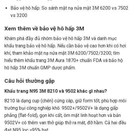
Bảo vệ hô hấp:
So sánh mặt nạ nửa mặt 3M 6200 vs 7502
vs 3200
Xem thêm về bảo vệ hô hấp 3M
Khám phá đầy đủ nhóm
bảo vệ hô hấp 3M
và danh mục
khẩu trang bảo vệ hô hấp
. Nếu cần bảo vệ cao hơn khi có hơi
khí, tham khảo
mặt nạ nửa mặt 3M 6200/7502/3200
; tìm
hiểu thêm
khẩu trang 3M Aura 1870+ chuẩn FDA
và
bảo hộ
hô hấp 3M chuẩn GMP dược phẩm
.
Câu hỏi thường gặp
Khẩu trang N95 3M 8210 và 9502 khác gì nhau?
8210 là dạng cup (chén) cứng cáp, giữ form tốt, phù hợp môi
trường bụi công nghiệp khô. 9502+/9502V+ là dạng gấp
phẳng (flat-fold), gọn khi cất, ôm mặt linh hoạt hơn và bản
9502V+ có thêm van thở giúp thở ra mát, đỡ hầm. Cả hai đều
đạt N95 lọc ≥95% hạt.