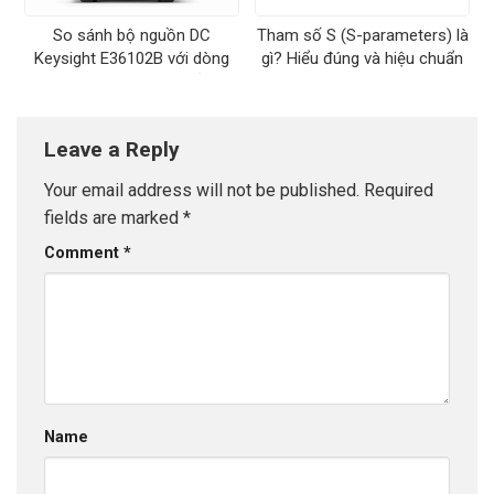
So sánh bộ nguồn DC
Tham số S (S-parameters) là
Keysight E36102B với dòng
gì? Hiểu đúng và hiệu chuẩn
E36100B: chọn đúng dải áp
VNA khi đo RFIC
và dòng
Leave a Reply
Your email address will not be published.
Required
fields are marked
*
Comment
*
Name