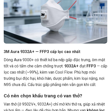
3M Aura 9332A+ — FFP3 cấp lọc cao nhất
Dòng Aura 9300+ có thiết kế ba nếp gấp đặc trưng, ôm mặt
tốt và có tấm che cằm chống trượt.
9332A+
đạt
FFP3
— cấp
lọc cao nhất (~99%), kèm van Cool Flow. Phù hợp môi
trường bụi độc hại, khói hàn, dược phẩm, kim loại nặng, nơi
N95 chưa đủ. Cấu trúc gấp phẳng nên vẫn gọn khi cất.
Có nên chọn khẩu trang có van thở?
Van thở (ở 9502V+, 9332A+) chỉ mở khi thở ra, giúp xả nhiệt
và hơi ẩm — đeo lâu dễ chịu hơn hẳn. Nhưng van
không lọc