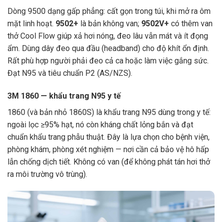
Dòng 9500 dạng gấp phẳng: cất gọn trong túi, khi mở ra ôm
mặt linh hoạt.
9502+
là bản không van;
9502V+
có thêm van
thở Cool Flow giúp xả hơi nóng, đeo lâu vẫn mát và ít đọng
ẩm. Dùng dây đeo qua đầu (headband) cho độ khít ổn định.
Rất phù hợp người phải đeo cả ca hoặc làm việc gắng sức.
Đạt N95 và tiêu chuẩn P2 (AS/NZS).
3M 1860 — khẩu trang N95 y tế
1860 (và bản nhỏ 1860S) là khẩu trang N95 dùng trong y tế:
ngoài lọc ≥95% hạt, nó còn kháng chất lỏng bắn và đạt
chuẩn khẩu trang phẫu thuật. Đây là lựa chọn cho bệnh viện,
phòng khám, phòng xét nghiệm — nơi cần cả bảo vệ hô hấp
lẫn chống dịch tiết. Không có van (để không phát tán hơi thở
ra môi trường vô trùng).