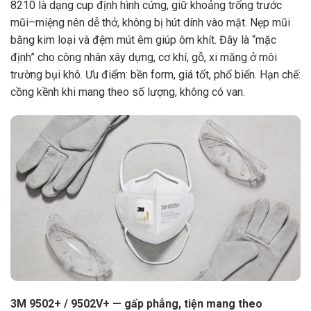
8210 là dạng cup định hình cứng, giữ khoảng trống trước
mũi–miệng nên dễ thở, không bị hút dính vào mặt. Nẹp mũi
bằng kim loại và đệm mút êm giúp ôm khít. Đây là “mặc
định” cho công nhân xây dựng, cơ khí, gỗ, xi măng ở môi
trường bụi khô. Ưu điểm: bền form, giá tốt, phổ biến. Hạn chế:
cồng kềnh khi mang theo số lượng, không có van.
3M 9502+ / 9502V+ — gấp phẳng, tiện mang theo