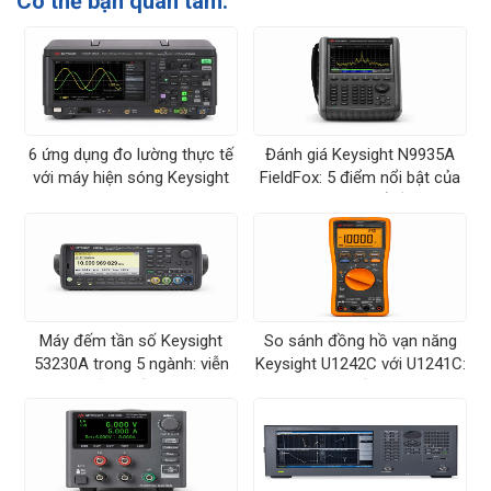
Có thể bạn quan tâm:
6 ứng dụng đo lường thực tế
Đánh giá Keysight N9935A
với máy hiện sóng Keysight
FieldFox: 5 điểm nổi bật của
DSOX1202A
máy phân tích phổ cầm tay 9
GHz
Máy đếm tần số Keysight
So sánh đồng hồ vạn năng
53230A trong 5 ngành: viễn
Keysight U1242C với U1241C:
thông, sản xuất, R&D, hiệu
chọn model cầm tay nào?
chuẩn, giáo dục