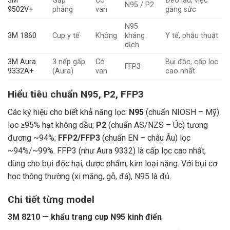
3M
Gấp
Có
Đeo lâu, việc
N95 / P2
9502V+
phẳng
van
gắng sức
N95
3M 1860
Cup y tế
Không
kháng
Y tế, phẫu thuật
dịch
3M Aura
3 nếp gấp
Có
Bụi độc, cấp lọc
FFP3
9332A+
(Aura)
van
cao nhất
Hiểu tiêu chuẩn N95, P2, FFP3
Các ký hiệu cho biết khả năng lọc:
N95
(chuẩn NIOSH – Mỹ)
lọc ≥95% hạt không dầu;
P2
(chuẩn AS/NZS – Úc) tương
đương ~94%;
FFP2/FFP3
(chuẩn EN – châu Âu) lọc
~94%/~99%. FFP3 (như Aura 9332) là cấp lọc cao nhất,
dùng cho bụi độc hại, dược phẩm, kim loại nặng. Với bụi cơ
học thông thường (xi măng, gỗ, đá), N95 là đủ.
Chi tiết từng model
3M 8210 — khẩu trang cup N95 kinh điển