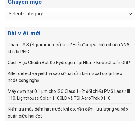
Chuyên mục
Chuyên
mục
Bài viết mới
Tham số S (S-parameters) là gì? Hiểu đúng và hiệu chuẩn VNA
khi đo RFIC
Cách Hiệu Chuẩn Bút Đo Hydrogen Tại Nhà: 7 Bước Chuẩn ORP
Killer defect và yield: vì sao cỡ hạt cần kiểm soát co lại theo
node công nghệ
Máy đếm hạt 0,1 µm cho ISO Class 1–2: đối chiếu PMS Lasair III
110, Lighthouse Solair 1100LD và TSI AeroTrak 9110
Kiểm tra máy đếm hạt trước khi đo: nền đếm, lưu lượng và bảo
quản giữa hai đợt