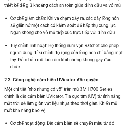
thiết kế để giữ khoảng cách an toàn giữa đỉnh đầu và vỏ mũ.
Cơ chế giảm chấn: Khi va chạm xảy ra, các dây lồng nón
sẽ giãn nở một cách có kiểm soát để hấp thụ xung lực.
Ngăn không cho vỏ mũ tiếp xúc trực tiếp với đỉnh đầu.
Tùy chỉnh linh hoạt: Hệ thống núm vặn Ratchet cho phép
người dùng điều chỉnh độ rộng của lồng nón chỉ bằng một
tay. Đảm bảo mũ luôn ôm khít nhưng không gây đau
nhức.
2.3. Công nghệ cảm biến UVicator độc quyền
Một chi tiết “nhỏ nhưng có võ” trên mũ 3M H700 Series
chính là đĩa cảm biến UVicator. Tia cực tím (UV) từ ánh nắng
mặt trời sẽ làm giòn vật liệu nhựa theo thời gian. Khiến mũ
mất khả năng bảo vệ.
Cơ chế hoạt động: Đĩa cảm biến sẽ chuyển màu từ đỏ