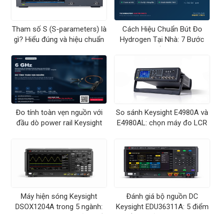
Tham số S (S-parameters) là
Cách Hiệu Chuẩn Bút Đo
gì? Hiểu đúng và hiệu chuẩn
Hydrogen Tại Nhà: 7 Bước
VNA khi đo RFIC
Chuẩn ORP
Đo tính toàn vẹn nguồn với
So sánh Keysight E4980A và
đầu dò power rail Keysight
E4980AL: chọn máy đo LCR
N7020A
nào?
Máy hiện sóng Keysight
Đánh giá bộ nguồn DC
DSOX1204A trong 5 ngành:
Keysight EDU36311A: 5 điểm
giáo dục, sửa chữa, sản xuất,
nổi bật của dòng Smart