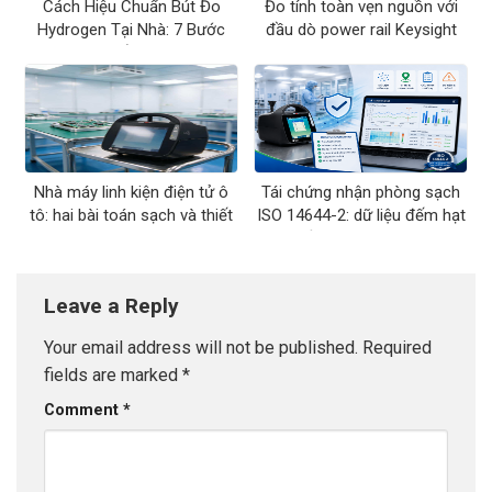
Cách Hiệu Chuẩn Bút Đo
Đo tính toàn vẹn nguồn với
Hydrogen Tại Nhà: 7 Bước
đầu dò power rail Keysight
Chuẩn ORP
N7020A
Nhà máy linh kiện điện tử ô
Tái chứng nhận phòng sạch
tô: hai bài toán sạch và thiết
ISO 14644-2: dữ liệu đếm hạt
bị đo tương ứng
cần lưu những gì
Leave a Reply
Your email address will not be published.
Required
fields are marked
*
Comment
*