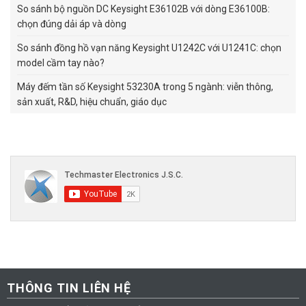
So sánh bộ nguồn DC Keysight E36102B với dòng E36100B:
chọn đúng dải áp và dòng
So sánh đồng hồ vạn năng Keysight U1242C với U1241C: chọn
model cầm tay nào?
Máy đếm tần số Keysight 53230A trong 5 ngành: viễn thông,
sản xuất, R&D, hiệu chuẩn, giáo dục
THÔNG TIN LIÊN HỆ