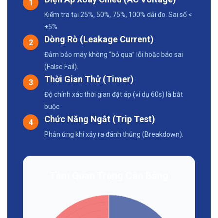
1
Kiểm tra tại 25%, 50%, 75%, 100% dải đo. Sai số <
±5%.
Dòng Rò (Leakage Current)
2
Đảm bảo máy không “bỏ qua” lỗi hoặc báo sai
(False Fail).
Thời Gian Thử (Timer)
3
Độ chính xác thời gian đặt áp (ví dụ 60s) là bắt
buộc.
Chức Năng Ngắt (Trip Test)
4
Phản ứng khi xảy ra đánh thủng (Breakdown).
Tầm Quan Trọng Cân Bằng