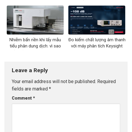
bị đo tương ứng
cần lưu những gì
Nhiễm bẩn nền khi lấy mẫu
Đo kiểm chất lượng âm thanh
tiểu phân dung dịch: vì sao
với máy phân tích Keysight
kết quả USP 788 hay trượt
U8903B
Leave a Reply
Your email address will not be published.
Required
fields are marked
*
Comment
*