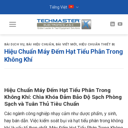
Skip
Tiếng Việt
to
content
BÀI DỊCH VỤ
,
BÀI HIỆU CHUẨN
,
BÀI VIẾT MỚI
,
HIỆU CHUẨN THIẾT BỊ
Hiệu Chuẩn Máy Đếm Hạt Tiểu Phân Trong
Không Khí
Hiệu Chuẩn Máy Đếm Hạt Tiểu Phân Trong
Không Khí: Chìa Khóa Đảm Bảo Độ Sạch Phòng
Sạch và Tuân Thủ Tiêu Chuẩn
Các ngành công nghiệp nhạy cảm như dược phẩm, y sinh,
hay bán dẫn. Việc kiểm soát bụi và hạt tiểu phân trong không
khí là yếu tố then chốt. Máy Đếm Hạt Tiểu Phân Trong Không