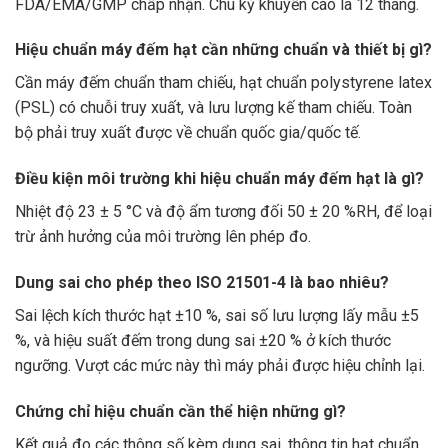
FDA/EMA/GMP chấp nhận. Chu kỳ khuyến cáo là 12 tháng.
Hiệu chuẩn máy đếm hạt cần những chuẩn và thiết bị gì?
Cần máy đếm chuẩn tham chiếu, hạt chuẩn polystyrene latex
(PSL) có chuỗi truy xuất, và lưu lượng kế tham chiếu. Toàn
bộ phải truy xuất được về chuẩn quốc gia/quốc tế.
Điều kiện môi trường khi hiệu chuẩn máy đếm hạt là gì?
Nhiệt độ 23 ± 5 °C và độ ẩm tương đối 50 ± 20 %RH, để loại
trừ ảnh hưởng của môi trường lên phép đo.
Dung sai cho phép theo ISO 21501-4 là bao nhiêu?
Sai lệch kích thước hạt ±10 %, sai số lưu lượng lấy mẫu ±5
%, và hiệu suất đếm trong dung sai ±20 % ở kích thước
ngưỡng. Vượt các mức này thì máy phải được hiệu chỉnh lại.
Chứng chỉ hiệu chuẩn cần thể hiện những gì?
Kết quả đo các thông số kèm dung sai, thông tin hạt chuẩn