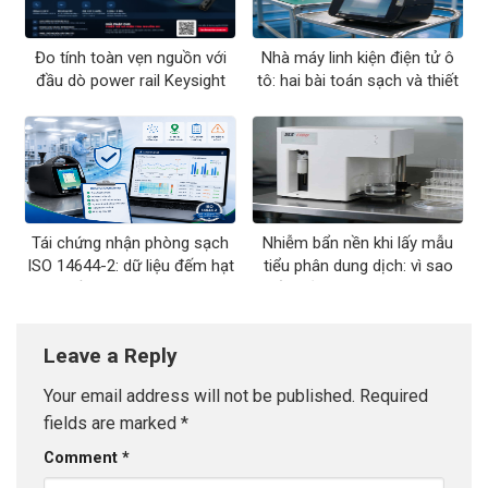
Đo tính toàn vẹn nguồn với
Nhà máy linh kiện điện tử ô
đầu dò power rail Keysight
tô: hai bài toán sạch và thiết
N7020A
bị đo tương ứng
Tái chứng nhận phòng sạch
Nhiễm bẩn nền khi lấy mẫu
ISO 14644-2: dữ liệu đếm hạt
tiểu phân dung dịch: vì sao
cần lưu những gì
kết quả USP 788 hay trượt
Leave a Reply
Your email address will not be published.
Required
fields are marked
*
Comment
*