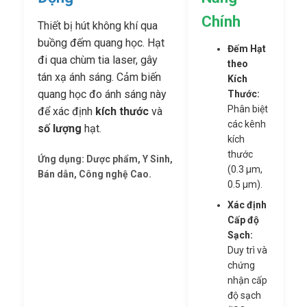
Chính
Thiết bị hút không khí qua
buồng đếm quang học. Hạt
Đếm Hạt
đi qua chùm tia laser, gây
theo
tán xạ ánh sáng. Cảm biến
Kích
quang học đo ánh sáng này
Thước:
Phân biệt
để xác định
kích thước
và
các kênh
số lượng
hạt.
kích
thước
Ứng dụng: Dược phẩm, Y Sinh,
(0.3 µm,
Bán dẫn, Công nghệ Cao.
0.5 µm).
Xác định
Cấp độ
Sạch:
Duy trì và
chứng
nhận cấp
độ sạch