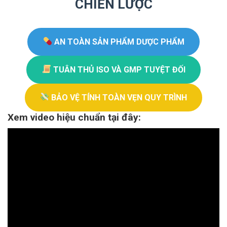
CHIẾN LƯỢC
AN TOÀN SẢN PHẨM DƯỢC PHẨM
TUÂN THỦ ISO VÀ GMP TUYỆT ĐỐI
BẢO VỆ TÍNH TOÀN VẸN QUY TRÌNH
Xem video hiệu chuẩn tại đây: