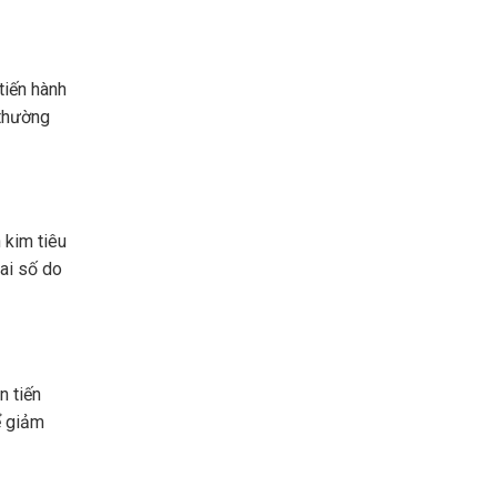
tiến hành
 thường
 kim tiêu
ai số do
n tiến
để giảm