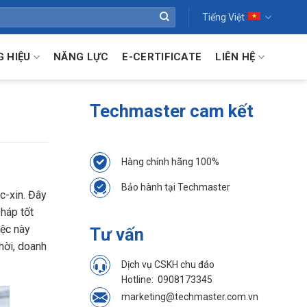
Tiếng Việt
 HIỆU
NĂNG LỰC
E-CERTIFICATE
LIÊN HỆ
Techmaster cam kết
Hàng chính hãng 100%
Bảo hành tại Techmaster
c-xin. Đây
háp tốt
iệc này
Tư vấn
hời, doanh
Dịch vụ CSKH chu đáo
Hotline:
0908173345
marketing@techmaster.com.vn