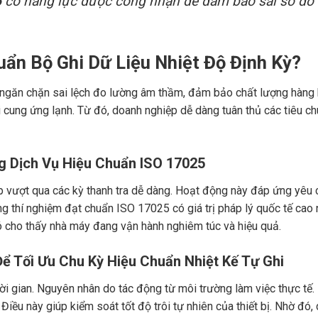
5
có năng lực được công nhận để đảm bảo sai số đo
uẩn Bộ Ghi Dữ Liệu Nhiệt Độ Định Kỳ?
để ngăn chặn sai lệch đo lường âm thầm, đảm bảo chất lượng hàng
ỗi cung ứng lạnh. Từ đó, doanh nghiệp dễ dàng tuân thủ các tiêu c
g Dịch Vụ Hiệu Chuẩn ISO 17025
 vượt qua các kỳ thanh tra dễ dàng. Hoạt động này đáp ứng yêu 
 thí nghiệm đạt chuẩn ISO 17025 có giá trị pháp lý quốc tế cao 
ó cho thấy nhà máy đang vận hành nghiêm túc và hiệu quả.
ể Tối Ưu Chu Kỳ Hiệu Chuẩn Nhiệt Kế Tự Ghi
ời gian. Nguyên nhân do tác động từ môi trường làm việc thực tế.
 Điều này giúp kiểm soát tốt độ trôi tự nhiên của thiết bị. Nhờ đó,