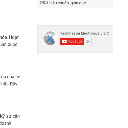
R&D, hiệu chuẩn, giáo dục
 hóa. Hoạt
huẩn quốc
cầu của cơ
nhất. Đây
 Kỹ sư cần
 doanh