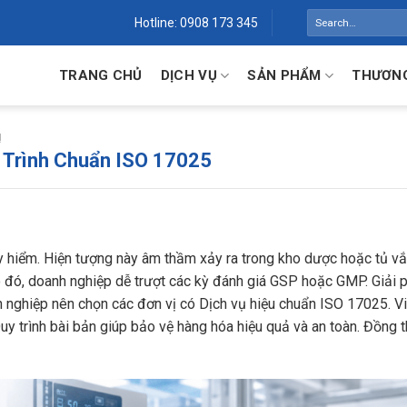
Search
Hotline: 0908 173 345
for:
TRANG CHỦ
DỊCH VỤ
SẢN PHẨM
THƯƠNG
Ị
y Trình Chuẩn ISO 17025
guy hiểm. Hiện tượng này âm thầm xảy ra trong kho dược hoặc tủ vắ
 đó, doanh nghiệp dễ trượt các kỳ đánh giá GSP hoặc GMP. Giải p
nh nghiệp nên chọn các đơn vị có Dịch vụ hiệu chuẩn ISO 17025. V
Quy trình bài bản giúp bảo vệ hàng hóa hiệu quả và an toàn. Đồng t