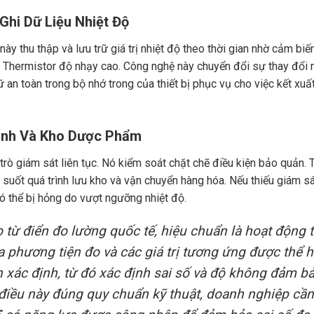
Ghi Dữ Liệu Nhiệt Độ
ị này thu thập và lưu trữ giá trị nhiệt độ theo thời gian nhờ cảm biế
 Thermistor độ nhạy cao. Công nghệ này chuyển đổi sự thay đổi 
ữ an toàn trong bộ nhớ trong của thiết bị phục vụ cho việc kết xuấ
ạnh Và Kho Dược Phẩm
rò giám sát liên tục. Nó kiểm soát chặt chẽ điều kiện bảo quản. T
 suốt quá trình lưu kho và vận chuyển hàng hóa. Nếu thiếu giám sá
có thể bị hỏng do vượt ngưỡng nhiệt độ.
từ điển đo lường quốc tế, hiệu chuẩn là hoạt động t
ủa phương tiện đo và các giá trị tương ứng được thể h
 xác định, từ đó xác định sai số và độ không đảm b
n điều này đúng quy chuẩn kỹ thuật, doanh nghiệp cầ