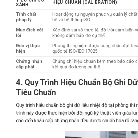
TIÊU CHÍ SO
HIỆU CHUẨN (CALIBRATION)
SÁNH
Tính chất
Hoạt động tự nguyện phục vụ quản lý chất
pháp lý
bộ và hệ thống ISO.
Mục đích cốt
Xác định sai số thực tế, độ trôi cảm biến 
lõi
không đảm bảo đo cụ thể.
Đơn vị thực
Phòng thí nghiệm được công nhận đạt tiê
hiện
quốc tế ISO/IEC 17025.
Chứng nhận
Chứng chỉ hiệu chuẩn kèm theo báo cáo chi
cấp phát
kết quả đo lường cụ thể.
4. Quy Trình Hiệu Chuẩn Bộ Ghi Dữ
Tiêu Chuẩn
Quy trình hiệu chuẩn bộ ghi dữ liệu nhiệt độ tại phòng th
trình này được thực hiện bởi đội ngũ kỹ thuật viên giàu ki
cho đến khâu cấp chứng nhận đều được chuẩn hóa rõ ràn