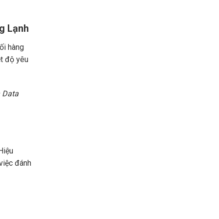
g Lạnh
hối hàng
ệt độ yêu
 Data
Hiệu
 việc đánh