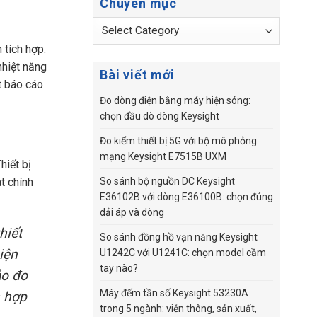
Chuyên mục
Chuyên
mục
n tích hợp.
nhiệt năng
Bài viết mới
t báo cáo
Đo dòng điện bằng máy hiện sóng:
chọn đầu dò dòng Keysight
Đo kiểm thiết bị 5G với bộ mô phỏng
mạng Keysight E7515B UXM
hiết bị
t chính
So sánh bộ nguồn DC Keysight
E36102B với dòng E36100B: chọn đúng
dải áp và dòng
hiết
So sánh đồng hồ vạn năng Keysight
iện
U1242C với U1241C: chọn model cầm
tay nào?
ảo đo
Máy đếm tần số Keysight 53230A
n hợp
trong 5 ngành: viễn thông, sản xuất,