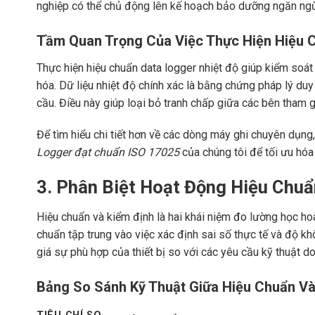
nghiệp có thể chủ động lên kế hoạch bảo dưỡng ngăn ngừa
Tầm Quan Trọng Của Việc Thực Hiện Hiệu 
Thực hiện hiệu chuẩn data logger nhiệt độ giúp kiểm soát t
hóa. Dữ liệu nhiệt độ chính xác là bằng chứng pháp lý d
cầu. Điều này giúp loại bỏ tranh chấp giữa các bên tham g
Để tìm hiểu chi tiết hơn về các dòng máy ghi chuyên dụ
Logger đạt chuẩn ISO 17025
của chúng tôi để tối ưu hóa t
3. Phân Biệt Hoạt Động Hiệu Chu
Hiệu chuẩn và kiểm định là hai khái niệm đo lường học hoà
chuẩn tập trung vào việc xác định sai số thực tế và độ kh
giá sự phù hợp của thiết bị so với các yêu cầu kỹ thuật d
Bảng So Sánh Kỹ Thuật Giữa Hiệu Chuẩn Và