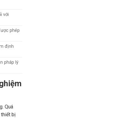
i với
 được phép
ểm định
n pháp lý
Nghiệm
ng. Quá
thiết bị