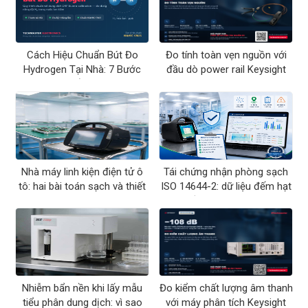
Cách Hiệu Chuẩn Bút Đo
Đo tính toàn vẹn nguồn với
Hydrogen Tại Nhà: 7 Bước
đầu dò power rail Keysight
Chuẩn ORP
N7020A
Nhà máy linh kiện điện tử ô
Tái chứng nhận phòng sạch
tô: hai bài toán sạch và thiết
ISO 14644-2: dữ liệu đếm hạt
bị đo tương ứng
cần lưu những gì
Nhiễm bẩn nền khi lấy mẫu
Đo kiểm chất lượng âm thanh
tiểu phân dung dịch: vì sao
với máy phân tích Keysight