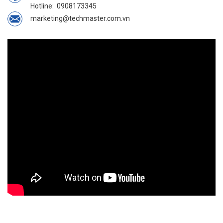
Hotline:
0908173345
marketing@techmaster.com.vn