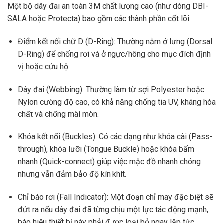
Một bộ dây đai an toàn 3M chất lượng cao (như dòng DBI-
SALA hoặc Protecta) bao gồm các thành phần cốt lõi:
Điểm kết nối chữ D (D-Ring): Thường nằm ở lưng (Dorsal
D-Ring) để chống rơi và ở ngực/hông cho mục đích định
vị hoặc cứu hộ.
Dây đai (Webbing): Thường làm từ sợi Polyester hoặc
Nylon cường độ cao, có khả năng chống tia UV, kháng hóa
chất và chống mài mòn.
Khóa kết nối (Buckles): Có các dạng như khóa cài (Pass-
through), khóa lưỡi (Tongue Buckle) hoặc khóa bấm
nhanh (Quick-connect) giúp việc mặc đồ nhanh chóng
nhưng vẫn đảm bảo độ kín khít.
Chỉ báo rơi (Fall Indicator): Một đoạn chỉ may đặc biệt sẽ
đứt ra nếu dây đai đã từng chịu một lực tác động mạnh,
báo hiệu thiết bị này phải được loại bỏ ngay lập tức.