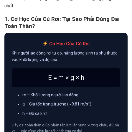
nhất.
1. Cơ Học Của Cú Rơi: Tại Sao Phải Dùng Đai
Toàn Thân?
Cơ Học Của Cú Rơi
Khi người lao động rơi tự do, năng lượng sinh ra phụ thuộc
vào khối lượng và độ cao:
E = m × g × h
m – Khối lượng người lao động
g – Gia tốc trọng trường (~9.81 m/s²)
h – Độ cao rơi
Dây đai toàn thân giúp phân tán lực lên vùng xương chậu, đùi và
vai – các vùng chịu lực tốt nhất của cơ thể.