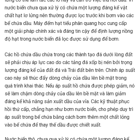
nước biển chưa qua xử lý có chứa một lượng đáng kể vật
chất hạt lơ lửng nên thường được lọc trước khi bơm vào các
bể chứa dầu. Máy đếm hạt tiểu phân quang học cung cấp
một giải pháp chính xác và đáng tin cậy để định lượng nồng
độ hạt trong nước biển đã lọc được sử dụng để bơm.
Các hồ chứa dầu chứa trong các thành tạo đá dưới lòng đất
sẽ phải chịu áp lực cao do các tảng đá xốp bị nén bởi trọng
lượng đáng kể của đất đá và Trái đất bên trên. Chính áp suất
cao này sẽ thúc đẩy dòng chảy của dầu lên bề mặt trong
quá trình khai thác. Nếu áp suất hồ chứa được phép giảm, nó
sẽ làm chậm dòng chảy của dầu lên bề mặt và làm giảm
đáng kể khả năng sản xuất dầu của vỉa. Các kỹ thuật phục
hồi thứ cấp, chẳng hạn như bơm nước biển, cho phép duy trì
áp suất trong bể chứa bằng cách bơm thêm một chất lỏng
vào bể chứa để thay thế dầu được chiết xuất.
Nước biển thô, chưa qua xử lý có chứa một lượng đáng kể