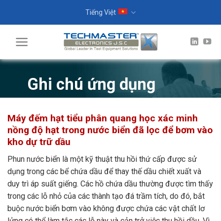
Skip
Tiếng Việt
to
content
Ghi chú ứng dụng
Máy đếm hạt tiểu phân quang học xác minh
nồng độ hạt trong nước biển đã lọc để bơm vào
kho dự trữ dầu
Phun nước biển là một kỹ thuật thu hồi thứ cấp được sử
dụng trong các bể chứa dầu để thay thế dầu chiết xuất và
duy trì áp suất giếng. Các hồ chứa dầu thường được tìm thấy
trong các lỗ nhỏ của các thành tạo đá trầm tích, do đó, bắt
buộc nước biển bơm vào không được chứa các vật chất lơ
lửng có thể làm tắc các lỗ này và cản trở việc thu hồi dầu. Vì