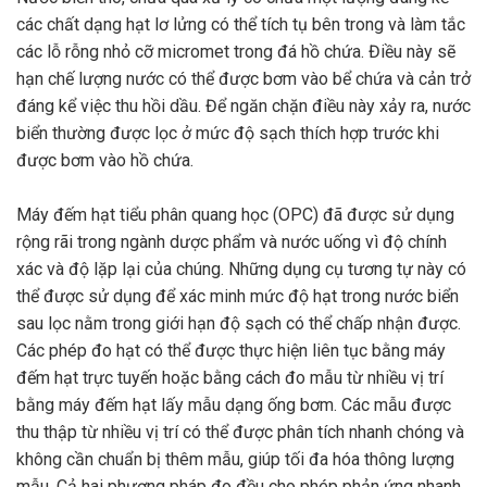
các chất dạng hạt lơ lửng có thể tích tụ bên trong và làm tắc
các lỗ rỗng nhỏ cỡ micromet trong đá hồ chứa. Điều này sẽ
hạn chế lượng nước có thể được bơm vào bể chứa và cản trở
đáng kể việc thu hồi dầu. Để ngăn chặn điều này xảy ra, nước
biển thường được lọc ở mức độ sạch thích hợp trước khi
được bơm vào hồ chứa.
Máy đếm hạt tiểu phân quang học (OPC) đã được sử dụng
rộng rãi trong ngành dược phẩm và nước uống vì độ chính
xác và độ lặp lại của chúng. Những dụng cụ tương tự này có
thể được sử dụng để xác minh mức độ hạt trong nước biển
sau lọc nằm trong giới hạn độ sạch có thể chấp nhận được.
Các phép đo hạt có thể được thực hiện liên tục bằng máy
đếm hạt trực tuyến hoặc bằng cách đo mẫu từ nhiều vị trí
bằng máy đếm hạt lấy mẫu dạng ống bơm. Các mẫu được
thu thập từ nhiều vị trí có thể được phân tích nhanh chóng và
không cần chuẩn bị thêm mẫu, giúp tối đa hóa thông lượng
mẫu. Cả hai phương pháp đo đều cho phép phản ứng nhanh