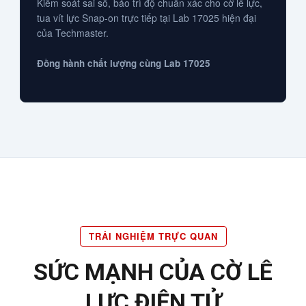
Kiểm soát sai số, bảo trì độ chuẩn xác cho cờ lê lực,
tua vít lực Snap-on trực tiếp tại Lab 17025 hiện đại
của Techmaster.
Đồng hành chất lượng cùng Lab 17025
TRẢI NGHIỆM TRỰC QUAN
SỨC MẠNH CỦA CỜ LÊ
LỰC ĐIỆN TỬ