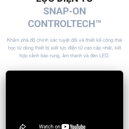
SNAP-ON
CONTROLTECH™
Khám phá độ chính xác tuyệt đối và thiết kế công thái
học từ dòng thiết bị siết lực điện tử cao cấp nhất, kết
hợp cảnh báo rung, âm thanh và đèn LED.