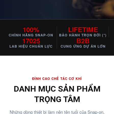
100%
LIFETIME
CHÍNH HÃNG SNAP-ON
BẢO HÀNH TRỌN ĐỜI (*)
17025
B2B
LAB HIỆU CHUẨN LỰC
CUNG ỨNG DỰ ÁN LỚN
ĐỈNH CAO CHẾ TÁC CƠ KHÍ
DANH MỤC SẢN PHẨM
TRỌNG TÂM
Những dòng thiết bị làm nên tên tuổi của Snap-on,