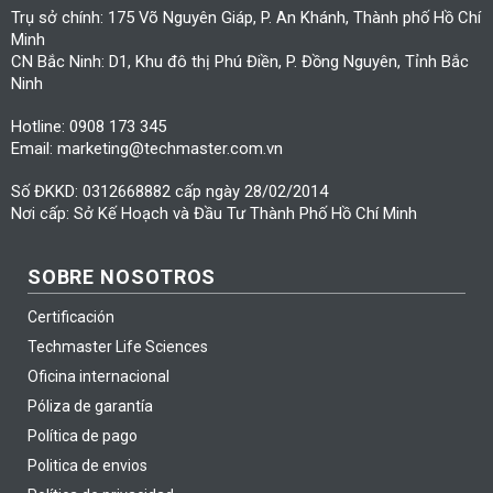
Trụ sở chính: 175 Võ Nguyên Giáp, P. An Khánh, Thành phố Hồ Chí
Minh
CN Bắc Ninh: D1, Khu đô thị Phú Điền, P. Đồng Nguyên, Tỉnh Bắc
Ninh
Hotline: 0908 173 345
Email: marketing@techmaster.com.vn
Số ĐKKD: 0312668882 cấp ngày 28/02/2014
Nơi cấp: Sở Kế Hoạch và Đầu Tư Thành Phố Hồ Chí Minh
SOBRE NOSOTROS
Certificación
Techmaster Life Sciences
Oficina internacional
Póliza de garantía
Política de pago
Politica de envios