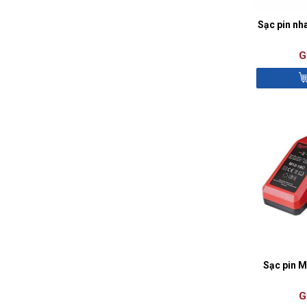
Sạc pin n
G
Sạc pin 
G