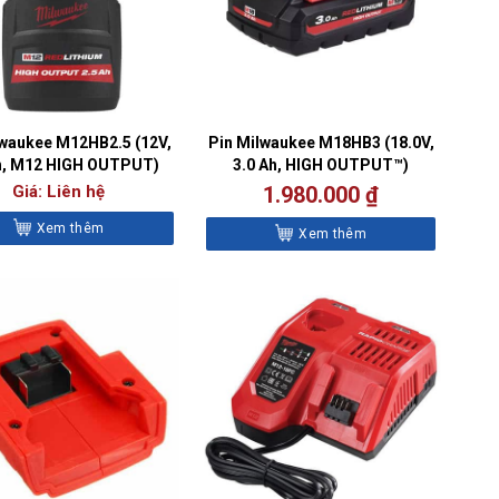
lwaukee M12HB2.5 (12V,
Pin Milwaukee M18HB3 (18.0V,
h, M12 HIGH OUTPUT)
3.0 Ah, HIGH OUTPUT™)
Giá: Liên hệ
1.980.000
₫
Xem thêm
Xem thêm