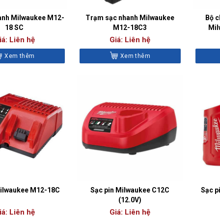
hanh Milwaukee M12-
Trạm sạc nhanh Milwaukee
Bộ c
18 SC
M12-18C3
Mil
iá: Liên hệ
Giá: Liên hệ
Xem thêm
Xem thêm
Milwaukee M12-18C
Sạc pin Milwaukee C12C
Sạc p
(12.0V)
iá: Liên hệ
Giá: Liên hệ