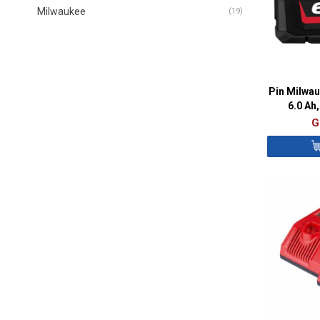
Milwaukee
(19)
Pin Milwa
6.0 Ah
G