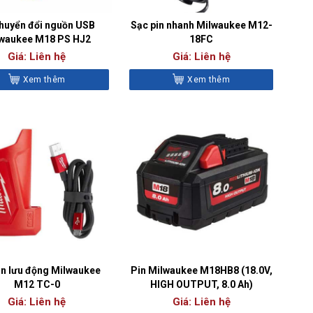
huyển đổi nguồn USB
Sạc pin nhanh Milwaukee M12-
waukee M18 PS HJ2
18FC
Giá: Liên hệ
Giá: Liên hệ
Xem thêm
Xem thêm
in lưu động Milwaukee
Pin Milwaukee M18HB8 (18.0V,
M12 TC-0
HIGH OUTPUT, 8.0 Ah)
Giá: Liên hệ
Giá: Liên hệ