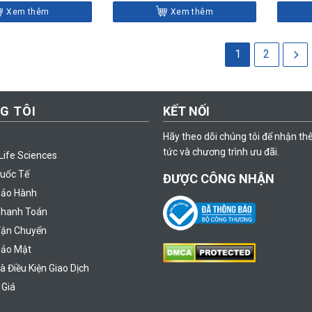
Xem thêm
Xem thêm
1
2
G TÔI
KẾT NỐI
Hãy theo dõi chúng tôi để nhận th
tức và chương trình ưu đãi.
Life Sciences
uốc Tế
ĐƯỢC CÔNG NHẬN
Bảo Hành
Thanh Toán
Vận Chuyển
Bảo Mật
à Điều Kiện Giao Dịch
 Giá