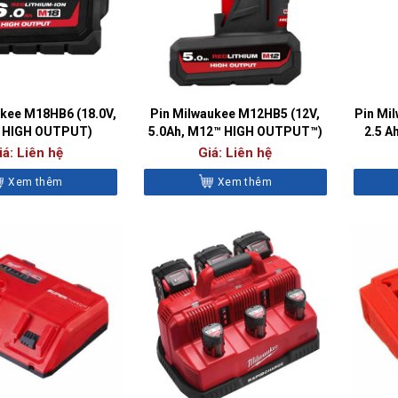
ukee M18HB6 (18.0V,
Pin Milwaukee M12HB5 (12V,
Pin Mi
, HIGH OUTPUT)
5.0Ah, M12™ HIGH OUTPUT™)
2.5 A
iá: Liên hệ
Giá: Liên hệ
Xem thêm
Xem thêm