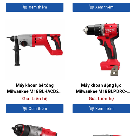
Xem thêm
Xem thêm
Máy khoan bê tông
Máy khoan động lực
Milwaukee M18 BLHACD26-
Milwaukee M18 BLPDRC-
0X0 (26 mm)
0C0 (BARE)
Giá: Liên hệ
Giá: Liên hệ
Xem thêm
Xem thêm