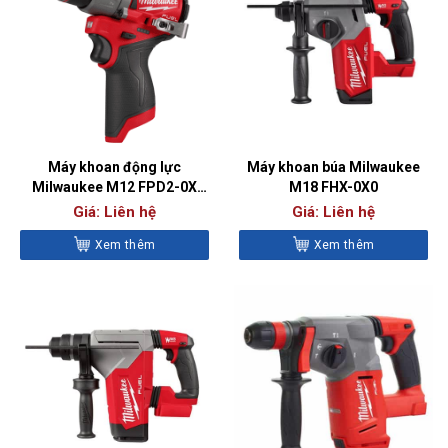
Máy khoan động lực
Máy khoan búa Milwaukee
Milwaukee M12 FPD2-0X
M18 FHX-0X0
(BARE)
Giá: Liên hệ
Giá: Liên hệ
Xem thêm
Xem thêm