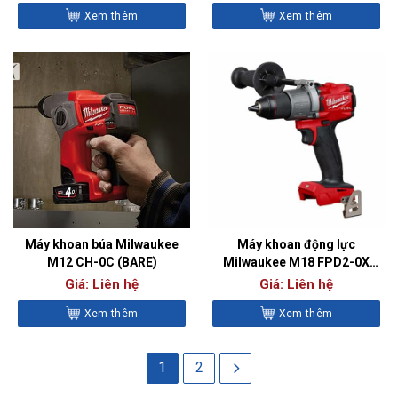
Xem thêm
Xem thêm
Máy khoan búa Milwaukee
Máy khoan động lực
M12 CH-0C (BARE)
Milwaukee M18 FPD2-0X
(BARE)
Giá: Liên hệ
Giá: Liên hệ
Xem thêm
Xem thêm
1
2