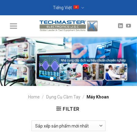
Skip
Tiếng Việt
to
content
Home
/
Dụng Cụ Cầm Tay
/
Máy Khoan
FILTER