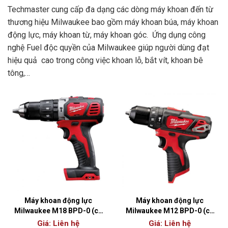
Techmaster cung cấp đa dạng các dòng máy khoan đến từ
thương hiệu Milwaukee bao gồm máy khoan búa, máy khoan
động lực, máy khoan từ, máy khoan góc. Ứng dụng công
nghệ Fuel độc quyền của Milwaukee giúp người dùng đạt
hiệu quả cao trong công việc khoan lỗ, bắt vít, khoan bê
tông,…
Máy khoan động lực
Máy khoan động lực
Milwaukee M18 BPD-0 (có
Milwaukee M12 BPD-0 (có
chổi than)
chổi than)
Giá: Liên hệ
Giá: Liên hệ